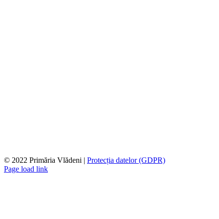
© 2022 Primăria Vlădeni |
Protecția datelor (GDPR)
Page load link
Go
to
Top