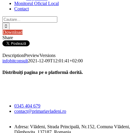
Monitorul Oficial Local
Contact
Cautare...
Download
Share
Description
Preview
Versions
infobitconsult
2021-12-09T12:01:41+02:00
Distribuiți pagina pe o platformă dorită.
Facebook
X
LinkedIn
WhatsApp
E-
Primăria Comunei
mail:
Vlădeni
0345 404 679
contact@primariavladeni.ro
Adresa: Vlădeni, Strada Principală, Nr.152, Comuna Vlădeni,
Dâmbovița, 137187, Romania