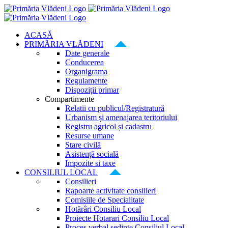
Skip
to
content
ACASĂ
PRIMĂRIA VLĂDENI
Date generale
Conducerea
Organigrama
Regulamente
Dispoziții primar
Compartimente
Relatii cu publicul/Registratură
Urbanism și amenajarea teritoriului
Registru agricol și cadastru
Resurse umane
Stare civilă
Asistență socială
Impozite si taxe
CONSILIUL LOCAL
Consilieri
Rapoarte activitate consilieri
Comisiile de Specialitate
Hotărâri Consiliu Local
Proiecte Hotarari Consiliu Local
Proces verbal ședințe Consiliul Local