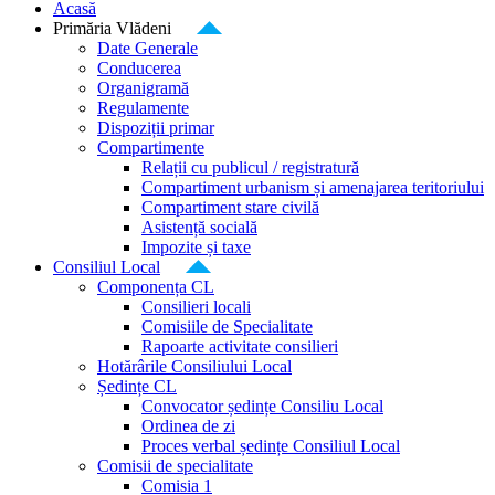
Acasă
Primăria Vlădeni
Date Generale
Conducerea
Organigramă
Regulamente
Dispoziții primar
Compartimente
Relații cu publicul / registratură
Compartiment urbanism și amenajarea teritoriului
Compartiment stare civilă
Asistență socială
Impozite și taxe
Consiliul Local
Componența CL
Consilieri locali
Comisiile de Specialitate
Rapoarte activitate consilieri
Hotărârile Consiliului Local
Ședințe CL
Convocator ședințe Consiliu Local
Ordinea de zi
Proces verbal ședințe Consiliul Local
Comisii de specialitate
Comisia 1