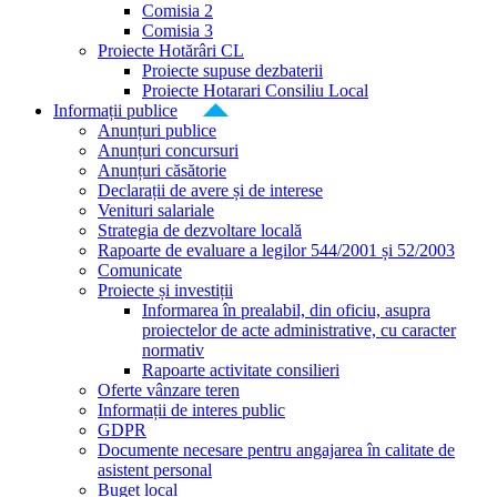
Comisia 2
Comisia 3
Proiecte Hotărâri CL
Proiecte supuse dezbaterii
Proiecte Hotarari Consiliu Local
Informații publice
Anunțuri publice
Anunțuri concursuri
Anunțuri căsătorie
Declarații de avere și de interese
Venituri salariale
Strategia de dezvoltare locală
Rapoarte de evaluare a legilor 544/2001 și 52/2003
Comunicate
Proiecte și investiții
Informarea în prealabil, din oficiu, asupra
proiectelor de acte administrative, cu caracter
normativ
Rapoarte activitate consilieri
Oferte vânzare teren
Informații de interes public
GDPR
Documente necesare pentru angajarea în calitate de
asistent personal
Buget local