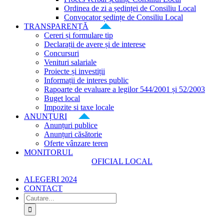
Ordinea de zi a ședinței de Consiliu Local
Convocator ședințe de Consiliu Local
TRANSPARENȚĂ
Cereri și formulare tip
Declarații de avere și de interese
Concursuri
Venituri salariale
Proiecte și investiții
Informații de interes public
Rapoarte de evaluare a legilor 544/2001 și 52/2003
Buget local
Impozite si taxe locale
ANUNȚURI
Anunțuri publice
Anunțuri căsătorie
Oferte vânzare teren
MONITORUL
OFICIAL LOCAL
ALEGERI 2024
CONTACT
Cautare...