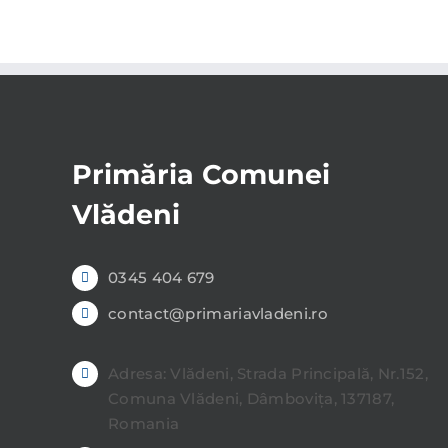
Primăria Comunei
Vlădeni
0345 404 679
contact@primariavladeni.ro
Adresa: Vlădeni, Strada Principală, Nr.152,
Comuna Vlădeni, Dâmbovița, 137187,
Romania