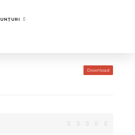
UNȚURI
Download
Facebook
X
LinkedIn
WhatsApp
E-
mail: