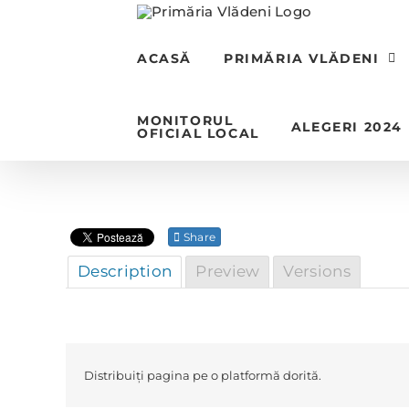
Skip
to
content
ACASĂ
PRIMĂRIA VLĂDENI
MONITORUL
ALEGERI 2024
OFICIAL LOCAL
Share
Description
Preview
Versions
Distribuiți pagina pe o platformă dorită.