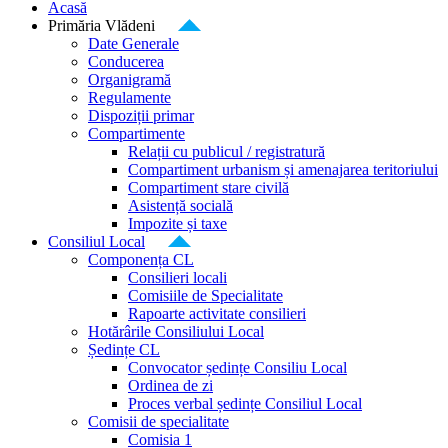
Acasă
Primăria Vlădeni
Date Generale
Conducerea
Organigramă
Regulamente
Dispoziții primar
Compartimente
Relații cu publicul / registratură
Compartiment urbanism și amenajarea teritoriului
Compartiment stare civilă
Asistență socială
Impozite și taxe
Consiliul Local
Componența CL
Consilieri locali
Comisiile de Specialitate
Rapoarte activitate consilieri
Hotărârile Consiliului Local
Ședințe CL
Convocator ședințe Consiliu Local
Ordinea de zi
Proces verbal ședințe Consiliul Local
Comisii de specialitate
Comisia 1