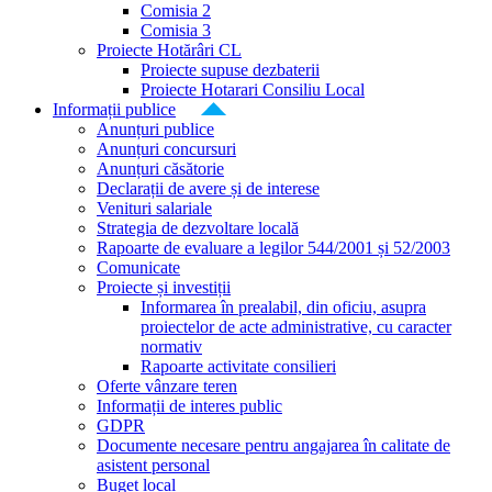
Comisia 2
Comisia 3
Proiecte Hotărâri CL
Proiecte supuse dezbaterii
Proiecte Hotarari Consiliu Local
Informații publice
Anunțuri publice
Anunțuri concursuri
Anunțuri căsătorie
Declarații de avere și de interese
Venituri salariale
Strategia de dezvoltare locală
Rapoarte de evaluare a legilor 544/2001 și 52/2003
Comunicate
Proiecte și investiții
Informarea în prealabil, din oficiu, asupra
proiectelor de acte administrative, cu caracter
normativ
Rapoarte activitate consilieri
Oferte vânzare teren
Informații de interes public
GDPR
Documente necesare pentru angajarea în calitate de
asistent personal
Buget local