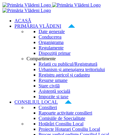
Skip
to
content
ACASĂ
PRIMĂRIA VLĂDENI
Date generale
Conducerea
Organigrama
Regulamente
Dispoziții primar
Compartimente
Relatii cu publicul/Registratură
Urbanism și amenajarea teritoriului
Registru agricol și cadastru
Resurse umane
Stare civilă
Asistență socială
Impozite si taxe
CONSILIUL LOCAL
Consilieri
Rapoarte activitate consilieri
Comisiile de Specialitate
Hotărâri Consiliu Local
Proiecte Hotarari Consiliu Local
Proces verbal ședințe Consiliul Local