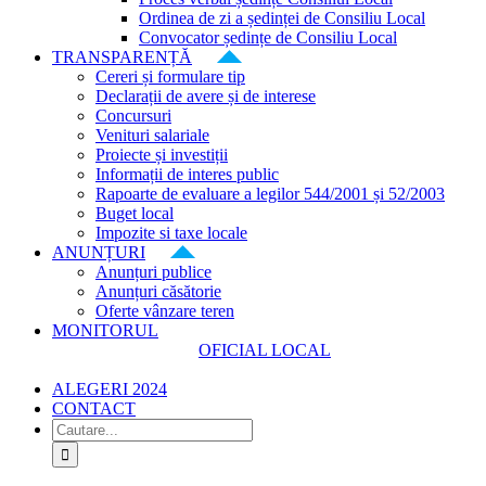
Ordinea de zi a ședinței de Consiliu Local
Convocator ședințe de Consiliu Local
TRANSPARENȚĂ
Cereri și formulare tip
Declarații de avere și de interese
Concursuri
Venituri salariale
Proiecte și investiții
Informații de interes public
Rapoarte de evaluare a legilor 544/2001 și 52/2003
Buget local
Impozite si taxe locale
ANUNȚURI
Anunțuri publice
Anunțuri căsătorie
Oferte vânzare teren
MONITORUL
OFICIAL LOCAL
ALEGERI 2024
CONTACT
Cautare...