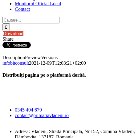
Monitorul Oficial Local
Contact
Cautare...
Download
Share
Description
Preview
Versions
infobitconsult
2021-12-09T12:03:21+02:00
Distribuiți pagina pe o platformă dorită.
Facebook
X
LinkedIn
WhatsApp
E-
Primăria Comunei
mail:
Vlădeni
0345 404 679
contact@primariavladeni.ro
Adresa: Vlădeni, Strada Principală, Nr.152, Comuna Vlădeni,
Dâmbovița, 137187, Romania