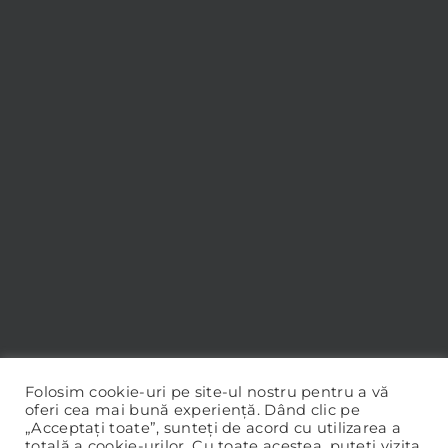
Folosim cookie-uri pe site-ul nostru pentru a vă
oferi cea mai bună experiență. Dând clic pe
„Acceptați toate”, sunteți de acord cu utilizarea a
totală a cookie-urilor. Cu toate acestea, puteți vizita