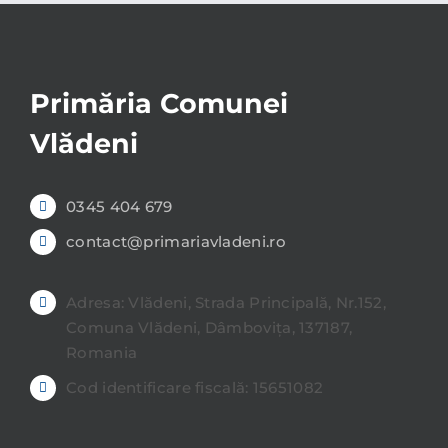
Primăria Comunei
Vlădeni
0345 404 679
contact@primariavladeni.ro
Adresa: Vlădeni, Strada Principală, Nr.152,
Comuna Vlădeni, Dâmbovița, 137187,
Romania
Cod identificare fiscală: 15651082