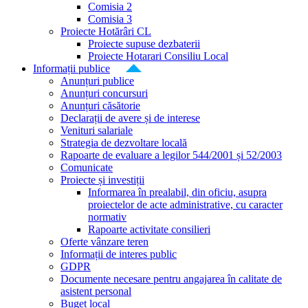
Comisia 2
Comisia 3
Proiecte Hotărâri CL
Proiecte supuse dezbaterii
Proiecte Hotarari Consiliu Local
Informații publice
Anunțuri publice
Anunțuri concursuri
Anunțuri căsătorie
Declarații de avere și de interese
Venituri salariale
Strategia de dezvoltare locală
Rapoarte de evaluare a legilor 544/2001 și 52/2003
Comunicate
Proiecte și investiții
Informarea în prealabil, din oficiu, asupra
proiectelor de acte administrative, cu caracter
normativ
Rapoarte activitate consilieri
Oferte vânzare teren
Informații de interes public
GDPR
Documente necesare pentru angajarea în calitate de
asistent personal
Buget local