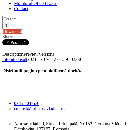
Monitorul Oficial Local
Contact
Cautare...
Download
Share
Description
Preview
Versions
infobitconsult
2021-12-09T12:01:39+02:00
Distribuiți pagina pe o platformă dorită.
Facebook
X
LinkedIn
WhatsApp
E-
Primăria Comunei
mail:
Vlădeni
0345 404 679
contact@primariavladeni.ro
Adresa: Vlădeni, Strada Principală, Nr.152, Comuna Vlădeni,
Dâmbovița, 137187, Romania