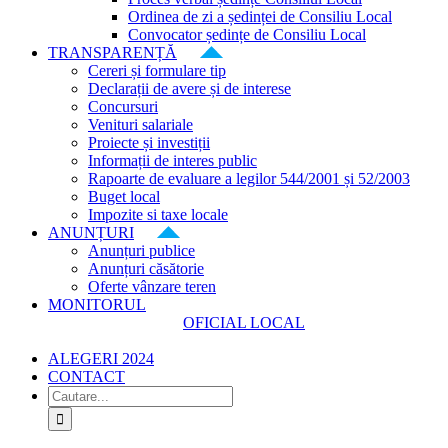
Ordinea de zi a ședinței de Consiliu Local
Convocator ședințe de Consiliu Local
TRANSPARENȚĂ
Cereri și formulare tip
Declarații de avere și de interese
Concursuri
Venituri salariale
Proiecte și investiții
Informații de interes public
Rapoarte de evaluare a legilor 544/2001 și 52/2003
Buget local
Impozite si taxe locale
ANUNȚURI
Anunțuri publice
Anunțuri căsătorie
Oferte vânzare teren
MONITORUL
OFICIAL LOCAL
ALEGERI 2024
CONTACT
Cautare...