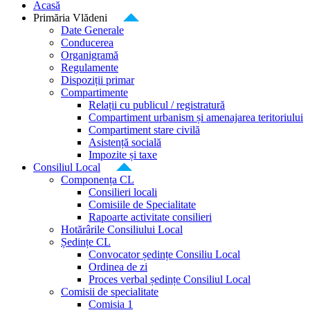
Acasă
Primăria Vlădeni
Date Generale
Conducerea
Organigramă
Regulamente
Dispoziții primar
Compartimente
Relații cu publicul / registratură
Compartiment urbanism și amenajarea teritoriului
Compartiment stare civilă
Asistență socială
Impozite și taxe
Consiliul Local
Componența CL
Consilieri locali
Comisiile de Specialitate
Rapoarte activitate consilieri
Hotărârile Consiliului Local
Ședințe CL
Convocator ședințe Consiliu Local
Ordinea de zi
Proces verbal ședințe Consiliul Local
Comisii de specialitate
Comisia 1