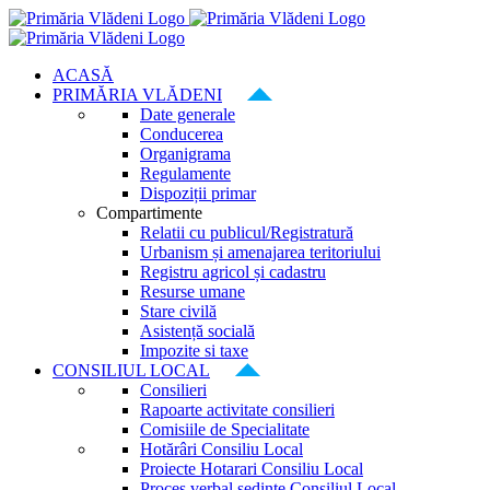
Skip
to
content
ACASĂ
PRIMĂRIA VLĂDENI
Date generale
Conducerea
Organigrama
Regulamente
Dispoziții primar
Compartimente
Relatii cu publicul/Registratură
Urbanism și amenajarea teritoriului
Registru agricol și cadastru
Resurse umane
Stare civilă
Asistență socială
Impozite si taxe
CONSILIUL LOCAL
Consilieri
Rapoarte activitate consilieri
Comisiile de Specialitate
Hotărâri Consiliu Local
Proiecte Hotarari Consiliu Local
Proces verbal ședințe Consiliul Local