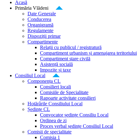
Acasă
Primăria Vlădeni
Date Generale
Conducerea
Organigramă
Regulamente
Dispoziții primar
Compartimente
Relații cu publicul / registratură
Compartiment urbanism și amenajarea teritoriului
Compartiment stare civilă
Asistență socială
Impozite și taxe
Consiliul Local
Componența CL
Consilieri locali
Comisiile de Specialitate
Rapoarte activitate consilieri
Hotărârile Consiliului Local
Ședințe CL
Convocator ședințe Consiliu Local
Ordinea de zi
Proces verbal ședințe Consiliul Local
Comisii de specialitate
Comisia 1