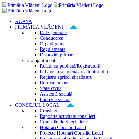
Skip
to
content
ACASĂ
PRIMĂRIA VLĂDENI
Date generale
Conducerea
Organigrama
Regulamente
Dispoziții primar
Compartimente
Relatii cu publicul/Registratură
Urbanism și amenajarea teritoriului
Registru agricol și cadastru
Resurse umane
Stare civilă
Asistență socială
Impozite si taxe
CONSILIUL LOCAL
Consilieri
Rapoarte activitate consilieri
Comisiile de Specialitate
Hotărâri Consiliu Local
Proiecte Hotarari Consiliu Local
Proces verbal ședințe Consiliul Local