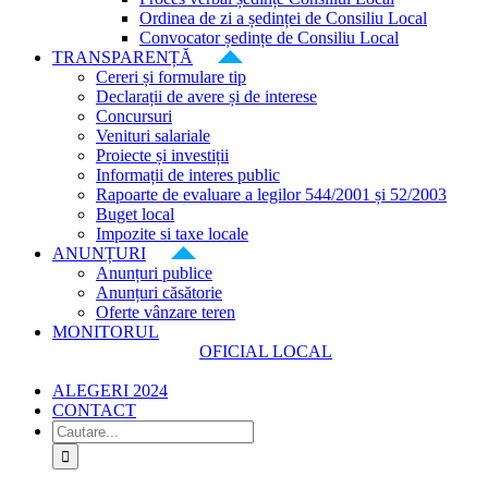
Ordinea de zi a ședinței de Consiliu Local
Convocator ședințe de Consiliu Local
TRANSPARENȚĂ
Cereri și formulare tip
Declarații de avere și de interese
Concursuri
Venituri salariale
Proiecte și investiții
Informații de interes public
Rapoarte de evaluare a legilor 544/2001 și 52/2003
Buget local
Impozite si taxe locale
ANUNȚURI
Anunțuri publice
Anunțuri căsătorie
Oferte vânzare teren
MONITORUL
OFICIAL LOCAL
ALEGERI 2024
CONTACT
Cautare...