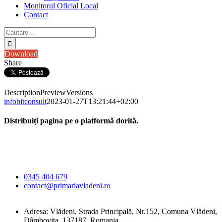
Monitorul Oficial Local
Contact
Cautare...
Download
Share
Description
Preview
Versions
infobitconsult
2023-01-27T13:21:44+02:00
Distribuiți pagina pe o platformă dorită.
Facebook
X
LinkedIn
WhatsApp
E-
Primăria Comunei
mail:
Vlădeni
0345 404 679
contact@primariavladeni.ro
Adresa: Vlădeni, Strada Principală, Nr.152, Comuna Vlădeni,
Dâmbovița, 137187, Romania