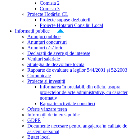
Comisia 2
Comisia 3
Proiecte Hotărâri CL
Proiecte supuse dezbaterii
Proiecte Hotarari Consiliu Local
Informații publice
Anunțuri publice
Anunțuri concursuri
Anunțuri căsătorie
Declarații de avere și de interese
Venituri salariale
Strategia de dezvoltare locală
Rapoarte de evaluare a legilor 544/2001 și 52/2003
Comunicate
Proiecte și investiții
Informarea în prealabil, din oficiu, asupra
proiectelor de acte administrative, cu caracter
normativ
Rapoarte activitate consilieri
Oferte vânzare teren
Informații de interes public
GDPR
Documente necesare pentru angajarea în calitate de
asistent personal
Buget local