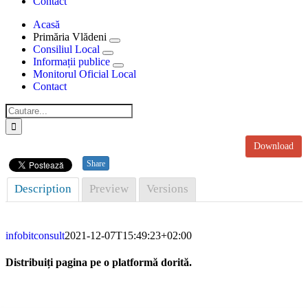
Contact
Acasă
Primăria Vlădeni
Consiliul Local
Informații publice
Monitorul Oficial Local
Contact
Cautare...
Download
Share
Description
Preview
Versions
infobitconsult
2021-12-07T15:49:23+02:00
Distribuiți pagina pe o platformă dorită.
Facebook
X
LinkedIn
WhatsApp
E-
mail:
Primăria Comunei