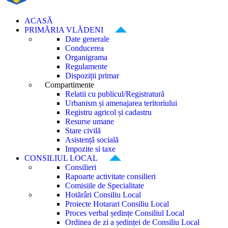
ACASĂ
PRIMĂRIA VLĂDENI
Date generale
Conducerea
Organigrama
Regulamente
Dispoziții primar
Compartimente
Relatii cu publicul/Registratură
Urbanism și amenajarea teritoriului
Registru agricol și cadastru
Resurse umane
Stare civilă
Asistență socială
Impozite si taxe
CONSILIUL LOCAL
Consilieri
Rapoarte activitate consilieri
Comisiile de Specialitate
Hotărâri Consiliu Local
Proiecte Hotarari Consiliu Local
Proces verbal ședințe Consiliul Local
Ordinea de zi a ședinței de Consiliu Local