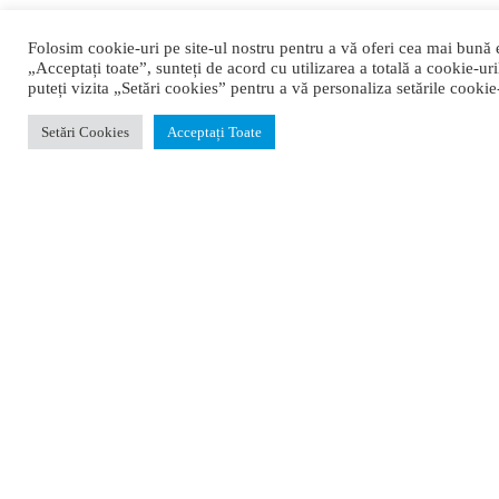
Vlădeni
Folosim cookie-uri pe site-ul nostru pentru a vă oferi cea mai bună 
„Acceptați toate”, sunteți de acord cu utilizarea a totală a cookie-uri
0345 404 679
puteți vizita „Setări cookies” pentru a vă personaliza setările cookie-
contact@primariavladeni.ro
Setări Cookies
Acceptați Toate
Adresa: Vlădeni, Strada Principală, Nr.152, Comuna
Vlădeni, Dâmbovița, 137187, Romania
Cod identificare fiscală: 15651082
Orar
Program de funcționare
LUNI-JOI:
08:00 - 16:30
VINERI:
08:00 - 14:00
Program cu publicul
LUNI-JOI:
08:00 - 16:30
VINERI:
08:00 - 14:00