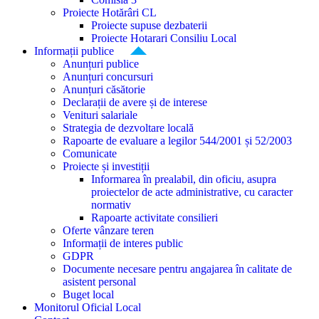
Proiecte Hotărâri CL
Proiecte supuse dezbaterii
Proiecte Hotarari Consiliu Local
Informații publice
Anunțuri publice
Anunțuri concursuri
Anunțuri căsătorie
Declarații de avere și de interese
Venituri salariale
Strategia de dezvoltare locală
Rapoarte de evaluare a legilor 544/2001 și 52/2003
Comunicate
Proiecte și investiții
Informarea în prealabil, din oficiu, asupra
proiectelor de acte administrative, cu caracter
normativ
Rapoarte activitate consilieri
Oferte vânzare teren
Informații de interes public
GDPR
Documente necesare pentru angajarea în calitate de
asistent personal
Buget local
Monitorul Oficial Local