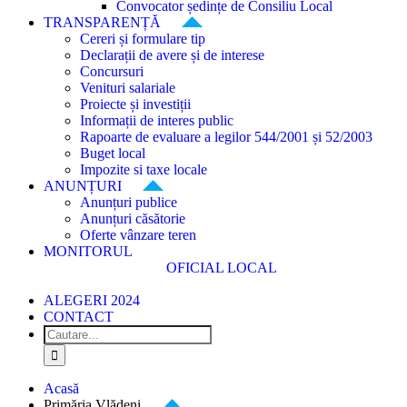
Convocator ședințe de Consiliu Local
TRANSPARENȚĂ
Cereri și formulare tip
Declarații de avere și de interese
Concursuri
Venituri salariale
Proiecte și investiții
Informații de interes public
Rapoarte de evaluare a legilor 544/2001 și 52/2003
Buget local
Impozite si taxe locale
ANUNȚURI
Anunțuri publice
Anunțuri căsătorie
Oferte vânzare teren
MONITORUL
OFICIAL LOCAL
ALEGERI 2024
CONTACT
Cautare...
Acasă
Primăria Vlădeni