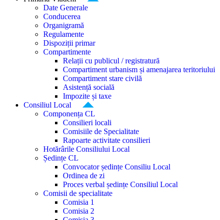
Date Generale
Conducerea
Organigramă
Regulamente
Dispoziții primar
Compartimente
Relații cu publicul / registratură
Compartiment urbanism și amenajarea teritoriului
Compartiment stare civilă
Asistență socială
Impozite și taxe
Consiliul Local
Componența CL
Consilieri locali
Comisiile de Specialitate
Rapoarte activitate consilieri
Hotărârile Consiliului Local
Ședințe CL
Convocator ședințe Consiliu Local
Ordinea de zi
Proces verbal ședințe Consiliul Local
Comisii de specialitate
Comisia 1
Comisia 2
Comisia 3