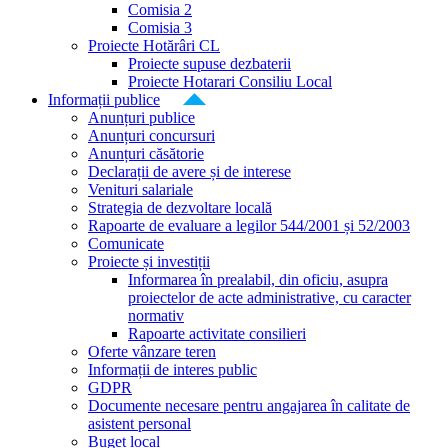
Comisia 2
Comisia 3
Proiecte Hotărâri CL
Proiecte supuse dezbaterii
Proiecte Hotarari Consiliu Local
Informații publice
Anunțuri publice
Anunțuri concursuri
Anunțuri căsătorie
Declarații de avere și de interese
Venituri salariale
Strategia de dezvoltare locală
Rapoarte de evaluare a legilor 544/2001 și 52/2003
Comunicate
Proiecte și investiții
Informarea în prealabil, din oficiu, asupra
proiectelor de acte administrative, cu caracter
normativ
Rapoarte activitate consilieri
Oferte vânzare teren
Informații de interes public
GDPR
Documente necesare pentru angajarea în calitate de
asistent personal
Buget local