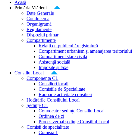
Acasă
Primăria Vlădeni
Date Generale
Conducerea
Organigramă
Regulamente
Dispoziții primar
Compartimente
Relații cu publicul / registratură
Compartiment urbanism și amenajarea teritoriului
Compartiment stare civilă
Asistență socială
Impozite și taxe
Consiliul Local
Componența CL
Consilieri locali
Comisiile de Specialitate
Rapoarte activitate consilieri
Hotărârile Consiliului Local
Ședințe CL
Convocator ședințe Consiliu Local
Ordinea de zi
Proces verbal ședințe Consiliul Local
Comisii de specialitate
Comisia 1