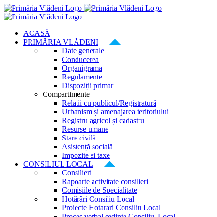
Skip
to
content
ACASĂ
PRIMĂRIA VLĂDENI
Date generale
Conducerea
Organigrama
Regulamente
Dispoziții primar
Compartimente
Relatii cu publicul/Registratură
Urbanism și amenajarea teritoriului
Registru agricol și cadastru
Resurse umane
Stare civilă
Asistență socială
Impozite si taxe
CONSILIUL LOCAL
Consilieri
Rapoarte activitate consilieri
Comisiile de Specialitate
Hotărâri Consiliu Local
Proiecte Hotarari Consiliu Local
Proces verbal ședințe Consiliul Local