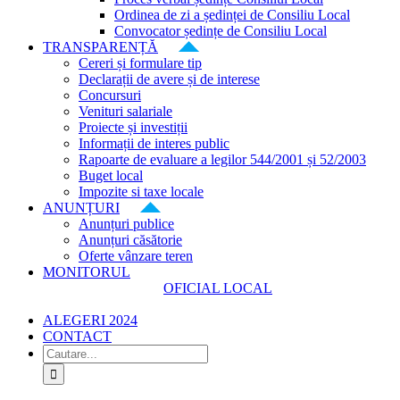
Ordinea de zi a ședinței de Consiliu Local
Convocator ședințe de Consiliu Local
TRANSPARENȚĂ
Cereri și formulare tip
Declarații de avere și de interese
Concursuri
Venituri salariale
Proiecte și investiții
Informații de interes public
Rapoarte de evaluare a legilor 544/2001 și 52/2003
Buget local
Impozite si taxe locale
ANUNȚURI
Anunțuri publice
Anunțuri căsătorie
Oferte vânzare teren
MONITORUL
OFICIAL LOCAL
ALEGERI 2024
CONTACT
Cautare...