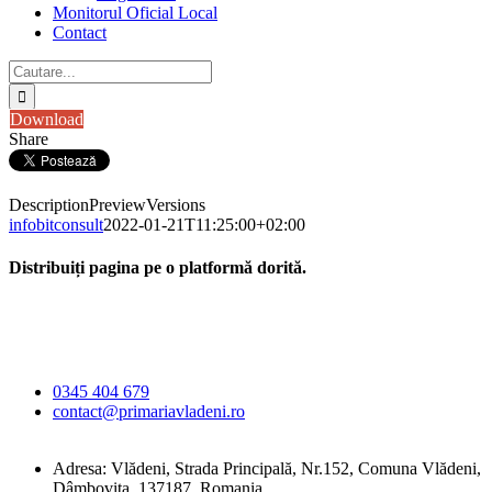
Monitorul Oficial Local
Contact
Cautare...
Download
Share
Description
Preview
Versions
infobitconsult
2022-01-21T11:25:00+02:00
Distribuiți pagina pe o platformă dorită.
Facebook
X
LinkedIn
WhatsApp
E-
Primăria Comunei
mail:
Vlădeni
0345 404 679
contact@primariavladeni.ro
Adresa: Vlădeni, Strada Principală, Nr.152, Comuna Vlădeni,
Dâmbovița, 137187, Romania