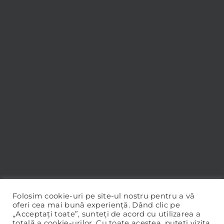
Folosim cookie-uri pe site-ul nostru pentru a vă
oferi cea mai bună experiență. Dând clic pe
„Acceptați toate”, sunteți de acord cu utilizarea a
totală a cookie-urilor. Cu toate acestea, puteți vizita