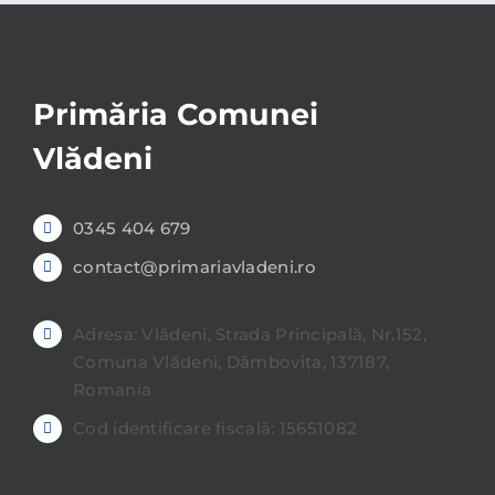
Primăria Comunei
Vlădeni
0345 404 679
contact@primariavladeni.ro
Adresa: Vlădeni, Strada Principală, Nr.152,
Comuna Vlădeni, Dâmbovița, 137187,
Romania
Cod identificare fiscală: 15651082