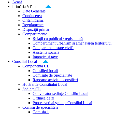
Acasă
Primăria Vlădeni
Date Generale
Conducerea
Organigramă
Regulamente
Dispoziții primar
Compartimente
Relații cu publicul / registratură
Compartiment urbanism și amenajarea teritoriului
Compartiment stare civilă
Asistență socială
Impozite și taxe
Consiliul Local
Componența CL
Consilieri locali
Comisiile de Specialitate
Rapoarte activitate consilieri
Hotărârile Consiliului Local
Ședințe CL
Convocator ședințe Consiliu Local
Ordinea de zi
Proces verbal ședințe Consiliul Local
Comisii de specialitate
Comisia 1