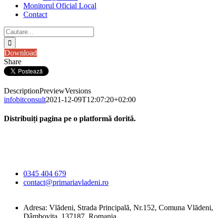
Monitorul Oficial Local
Contact
Cautare...
Download
Share
Description
Preview
Versions
infobitconsult
2021-12-09T12:07:20+02:00
Distribuiți pagina pe o platformă dorită.
Facebook
X
LinkedIn
WhatsApp
E-
Primăria Comunei
mail:
Vlădeni
0345 404 679
contact@primariavladeni.ro
Adresa: Vlădeni, Strada Principală, Nr.152, Comuna Vlădeni,
Dâmbovița, 137187, Romania