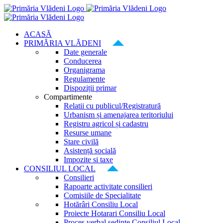
Skip
to
content
ACASĂ
PRIMĂRIA VLĂDENI
Date generale
Conducerea
Organigrama
Regulamente
Dispoziții primar
Compartimente
Relatii cu publicul/Registratură
Urbanism și amenajarea teritoriului
Registru agricol și cadastru
Resurse umane
Stare civilă
Asistență socială
Impozite si taxe
CONSILIUL LOCAL
Consilieri
Rapoarte activitate consilieri
Comisiile de Specialitate
Hotărâri Consiliu Local
Proiecte Hotarari Consiliu Local
Proces verbal ședințe Consiliul Local