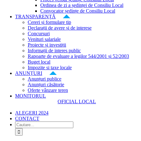
Ordinea de zi a ședinței de Consiliu Local
Convocator ședințe de Consiliu Local
TRANSPARENȚĂ
Cereri și formulare tip
Declarații de avere și de interese
Concursuri
Venituri salariale
Proiecte și investiții
Informații de interes public
Rapoarte de evaluare a legilor 544/2001 și 52/2003
Buget local
Impozite si taxe locale
ANUNȚURI
Anunțuri publice
Anunțuri căsătorie
Oferte vânzare teren
MONITORUL
OFICIAL LOCAL
ALEGERI 2024
CONTACT
Cautare...