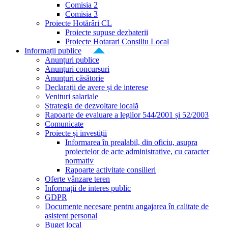
Comisia 2
Comisia 3
Proiecte Hotărâri CL
Proiecte supuse dezbaterii
Proiecte Hotarari Consiliu Local
Informații publice
Anunțuri publice
Anunțuri concursuri
Anunțuri căsătorie
Declarații de avere și de interese
Venituri salariale
Strategia de dezvoltare locală
Rapoarte de evaluare a legilor 544/2001 și 52/2003
Comunicate
Proiecte și investiții
Informarea în prealabil, din oficiu, asupra
proiectelor de acte administrative, cu caracter
normativ
Rapoarte activitate consilieri
Oferte vânzare teren
Informații de interes public
GDPR
Documente necesare pentru angajarea în calitate de
asistent personal
Buget local