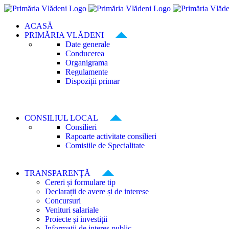
Skip
to
ACASĂ
content
PRIMĂRIA VLĂDENI
Date generale
Conducerea
Organigrama
Regulamente
Dispoziții primar
CONSILIUL LOCAL
Consilieri
Rapoarte activitate consilieri
Comisiile de Specialitate
TRANSPARENȚĂ
Cereri și formulare tip
Declarații de avere și de interese
Concursuri
Venituri salariale
Proiecte și investiții
Informații de interes public