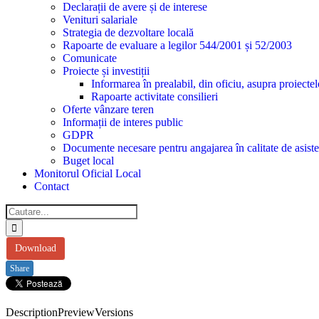
Declarații de avere și de interese
Venituri salariale
Strategia de dezvoltare locală
Rapoarte de evaluare a legilor 544/2001 și 52/2003
Comunicate
Proiecte și investiții
Informarea în prealabil, din oficiu, asupra proiecte
Rapoarte activitate consilieri
Oferte vânzare teren
Informații de interes public
GDPR
Documente necesare pentru angajarea în calitate de asiste
Buget local
Monitorul Oficial Local
Contact
Cautare...
Download
Share
Description
Preview
Versions