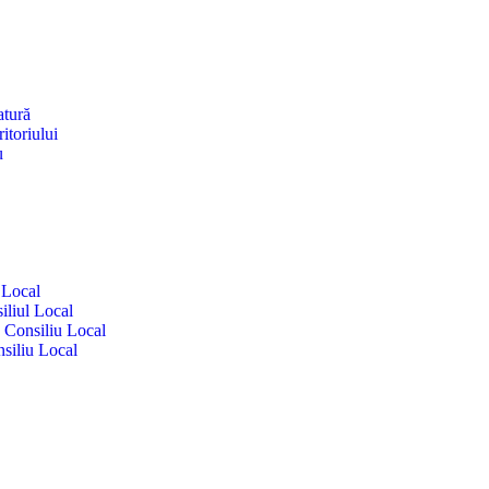
atură
itoriului
u
 Local
iliul Local
e Consiliu Local
siliu Local