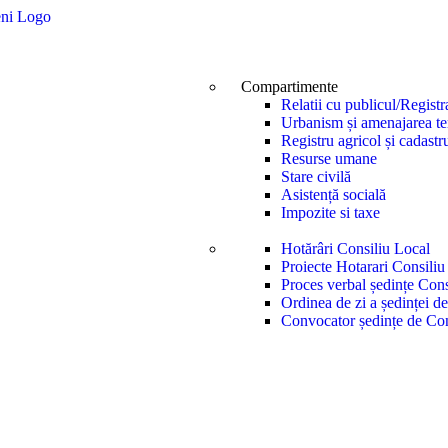
Compartimente
Relatii cu publicul/Registr
Urbanism și amenajarea ter
Registru agricol și cadastr
Resurse umane
Stare civilă
Asistență socială
Impozite si taxe
Hotărâri Consiliu Local
Proiecte Hotarari Consiliu
Proces verbal ședințe Cons
Ordinea de zi a ședinței d
Convocator ședințe de Con