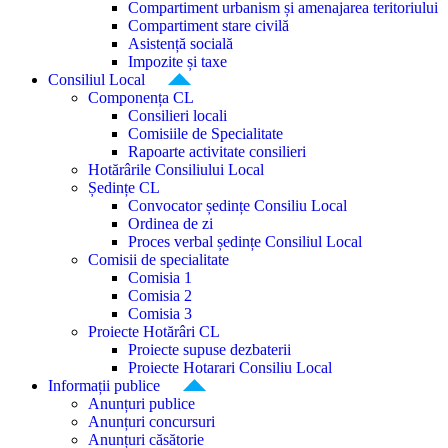
Compartiment urbanism și amenajarea teritoriului
Compartiment stare civilă
Asistență socială
Impozite și taxe
Consiliul Local
Componența CL
Consilieri locali
Comisiile de Specialitate
Rapoarte activitate consilieri
Hotărârile Consiliului Local
Ședințe CL
Convocator ședințe Consiliu Local
Ordinea de zi
Proces verbal ședințe Consiliul Local
Comisii de specialitate
Comisia 1
Comisia 2
Comisia 3
Proiecte Hotărâri CL
Proiecte supuse dezbaterii
Proiecte Hotarari Consiliu Local
Informații publice
Anunțuri publice
Anunțuri concursuri
Anunțuri căsătorie