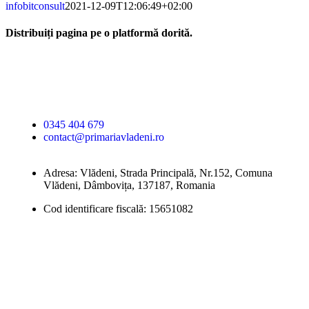
infobitconsult
2021-12-09T12:06:49+02:00
Distribuiți pagina pe o platformă dorită.
Facebook
X
LinkedIn
WhatsApp
E-
mail:
Primăria Comunei
Vlădeni
0345 404 679
contact@primariavladeni.ro
Adresa: Vlădeni, Strada Principală, Nr.152, Comuna
Vlădeni, Dâmbovița, 137187, Romania
Cod identificare fiscală: 15651082