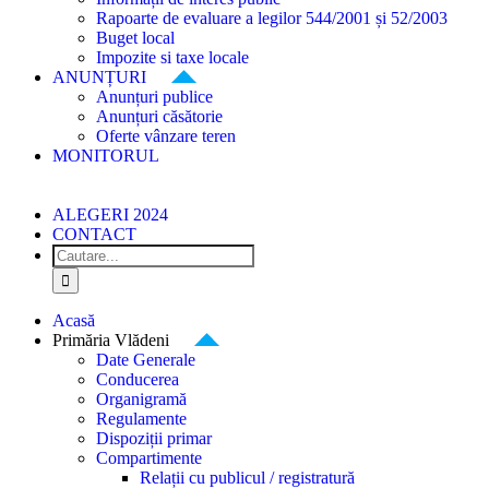
Rapoarte de evaluare a legilor 544/2001 și 52/2003
Buget local
Impozite si taxe locale
ANUNȚURI
Anunțuri publice
Anunțuri căsătorie
Oferte vânzare teren
MONITORUL
ALEGERI 2024
CONTACT
Cautare...
Acasă
Primăria Vlădeni
Date Generale
Conducerea
Organigramă
Regulamente
Dispoziții primar
Compartimente
Relații cu publicul / registratură