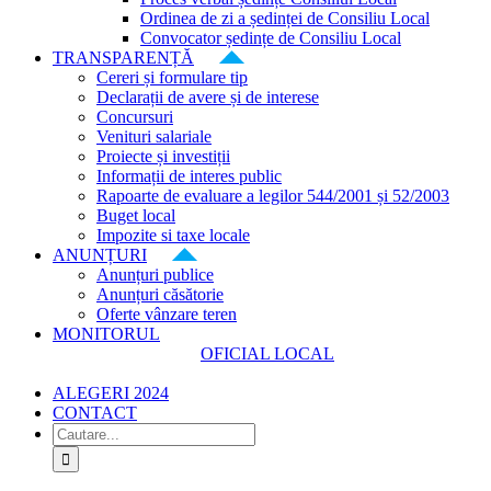
Ordinea de zi a ședinței de Consiliu Local
Convocator ședințe de Consiliu Local
TRANSPARENȚĂ
Cereri și formulare tip
Declarații de avere și de interese
Concursuri
Venituri salariale
Proiecte și investiții
Informații de interes public
Rapoarte de evaluare a legilor 544/2001 și 52/2003
Buget local
Impozite si taxe locale
ANUNȚURI
Anunțuri publice
Anunțuri căsătorie
Oferte vânzare teren
MONITORUL
OFICIAL LOCAL
ALEGERI 2024
CONTACT
Cautare...