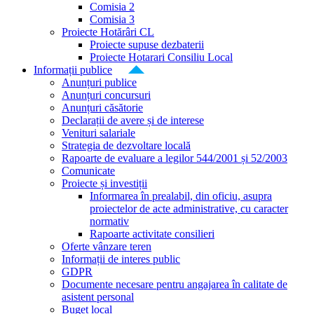
Comisia 2
Comisia 3
Proiecte Hotărâri CL
Proiecte supuse dezbaterii
Proiecte Hotarari Consiliu Local
Informații publice
Anunțuri publice
Anunțuri concursuri
Anunțuri căsătorie
Declarații de avere și de interese
Venituri salariale
Strategia de dezvoltare locală
Rapoarte de evaluare a legilor 544/2001 și 52/2003
Comunicate
Proiecte și investiții
Informarea în prealabil, din oficiu, asupra
proiectelor de acte administrative, cu caracter
normativ
Rapoarte activitate consilieri
Oferte vânzare teren
Informații de interes public
GDPR
Documente necesare pentru angajarea în calitate de
asistent personal
Buget local