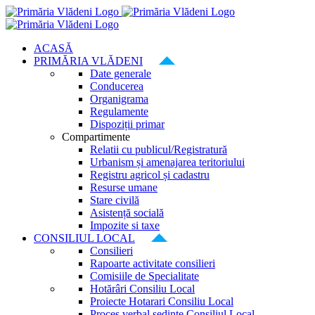
Skip
to
content
ACASĂ
PRIMĂRIA VLĂDENI
Date generale
Conducerea
Organigrama
Regulamente
Dispoziții primar
Compartimente
Relatii cu publicul/Registratură
Urbanism și amenajarea teritoriului
Registru agricol și cadastru
Resurse umane
Stare civilă
Asistență socială
Impozite si taxe
CONSILIUL LOCAL
Consilieri
Rapoarte activitate consilieri
Comisiile de Specialitate
Hotărâri Consiliu Local
Proiecte Hotarari Consiliu Local
Proces verbal ședințe Consiliul Local