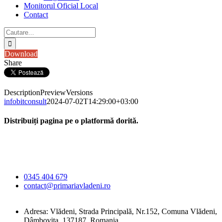
Monitorul Oficial Local
Contact
Cautare...
Download
Share
Description
Preview
Versions
infobitconsult
2024-07-02T14:29:00+03:00
Distribuiți pagina pe o platformă dorită.
Facebook
X
LinkedIn
WhatsApp
E-
Primăria Comunei
mail:
Vlădeni
0345 404 679
contact@primariavladeni.ro
Adresa: Vlădeni, Strada Principală, Nr.152, Comuna Vlădeni,
Dâmbovița, 137187, Romania