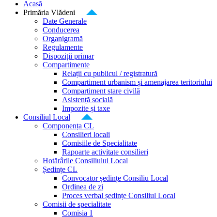
Acasă
Primăria Vlădeni
Date Generale
Conducerea
Organigramă
Regulamente
Dispoziții primar
Compartimente
Relații cu publicul / registratură
Compartiment urbanism și amenajarea teritoriului
Compartiment stare civilă
Asistență socială
Impozite și taxe
Consiliul Local
Componența CL
Consilieri locali
Comisiile de Specialitate
Rapoarte activitate consilieri
Hotărârile Consiliului Local
Ședințe CL
Convocator ședințe Consiliu Local
Ordinea de zi
Proces verbal ședințe Consiliul Local
Comisii de specialitate
Comisia 1