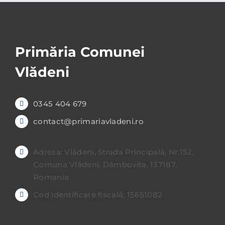
Primăria Comunei
Vlădeni
0345 404 679
contact@primariavladeni.ro
Adresa: Vlădeni, Strada Principală, Nr.152,
Comuna Vlădeni, Dâmbovița, 137187,
Romania
Cod identificare fiscală: 15651082