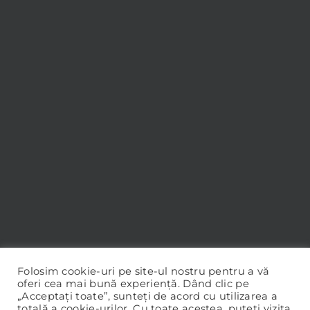
Folosim cookie-uri pe site-ul nostru pentru a vă
oferi cea mai bună experiență. Dând clic pe
„Acceptați toate”, sunteți de acord cu utilizarea a
totală a cookie-urilor. Cu toate acestea, puteți vizita