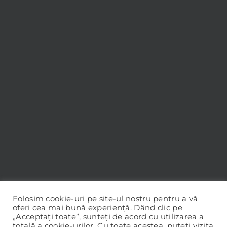
Folosim cookie-uri pe site-ul nostru pentru a vă
oferi cea mai bună experiență. Dând clic pe
„Acceptați toate”, sunteți de acord cu utilizarea a
totală a cookie-urilor. Cu toate acestea, puteți vizita