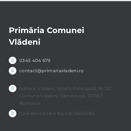
Primăria Comunei
Vlădeni
0345 404 679
contact@primariavladeni.ro
Adresa: Vlădeni, Strada Principală, Nr.152,
Comuna Vlădeni, Dâmbovița, 137187,
Romania
Cod identificare fiscală: 15651082