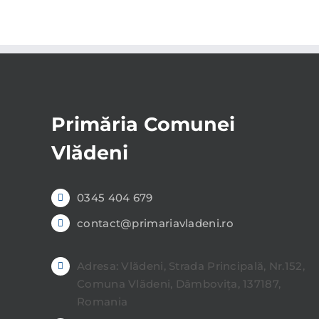
Primăria Comunei
Vlădeni
0345 404 679
contact@primariavladeni.ro
Adresa: Vlădeni, Strada Principală, Nr.152,
Comuna Vlădeni, Dâmbovița, 137187,
Romania