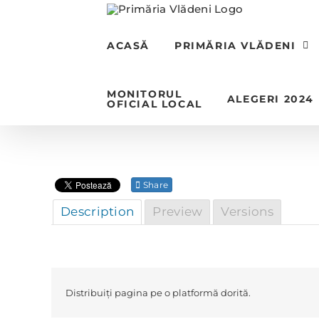
Skip
to
content
ACASĂ
PRIMĂRIA VLĂDENI
MONITORUL
ALEGERI 2024
OFICIAL LOCAL
Share
Description
Preview
Versions
Distribuiți pagina pe o platformă dorită.