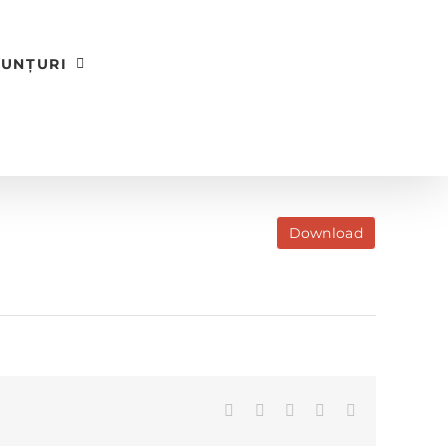
UNȚURI
Download
Facebook
X
LinkedIn
WhatsApp
E-
mail: