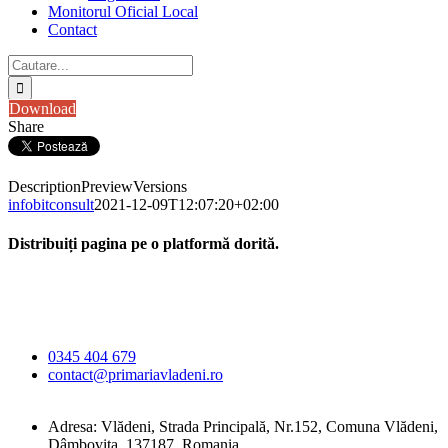
Monitorul Oficial Local
Contact
Cautare...
Download
Share
Description
Preview
Versions
infobitconsult
2021-12-09T12:07:20+02:00
Distribuiți pagina pe o platformă dorită.
Facebook
X
LinkedIn
WhatsApp
E-
Primăria Comunei
mail:
Vlădeni
0345 404 679
contact@primariavladeni.ro
Adresa: Vlădeni, Strada Principală, Nr.152, Comuna Vlădeni,
Dâmbovița, 137187, Romania