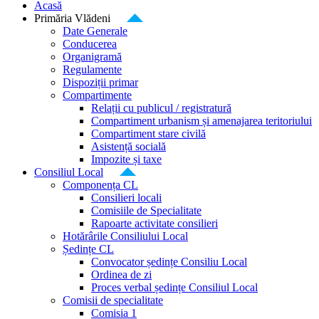
Acasă
Primăria Vlădeni
Date Generale
Conducerea
Organigramă
Regulamente
Dispoziții primar
Compartimente
Relații cu publicul / registratură
Compartiment urbanism și amenajarea teritoriului
Compartiment stare civilă
Asistență socială
Impozite și taxe
Consiliul Local
Componența CL
Consilieri locali
Comisiile de Specialitate
Rapoarte activitate consilieri
Hotărârile Consiliului Local
Ședințe CL
Convocator ședințe Consiliu Local
Ordinea de zi
Proces verbal ședințe Consiliul Local
Comisii de specialitate
Comisia 1