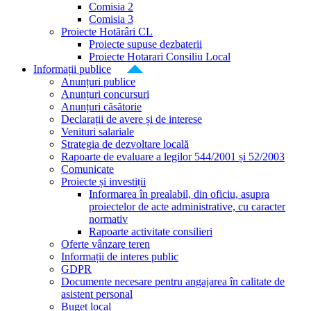
Comisia 2
Comisia 3
Proiecte Hotărâri CL
Proiecte supuse dezbaterii
Proiecte Hotarari Consiliu Local
Informații publice
Anunțuri publice
Anunțuri concursuri
Anunțuri căsătorie
Declarații de avere și de interese
Venituri salariale
Strategia de dezvoltare locală
Rapoarte de evaluare a legilor 544/2001 și 52/2003
Comunicate
Proiecte și investiții
Informarea în prealabil, din oficiu, asupra
proiectelor de acte administrative, cu caracter
normativ
Rapoarte activitate consilieri
Oferte vânzare teren
Informații de interes public
GDPR
Documente necesare pentru angajarea în calitate de
asistent personal
Buget local