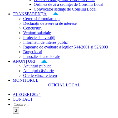
Ordinea de zi a ședinței de Consiliu Local
Convocator ședințe de Consiliu Local
TRANSPARENȚĂ
Cereri și formulare tip
Declarații de avere și de interese
Concursuri
Venituri salariale
Proiecte și investiții
Informații de interes public
Rapoarte de evaluare a legilor 544/2001 și 52/2003
Buget local
Impozite si taxe locale
ANUNȚURI
Anunțuri publice
Anunțuri căsătorie
Oferte vânzare teren
MONITORUL
OFICIAL LOCAL
ALEGERI 2024
CONTACT
Cautare...