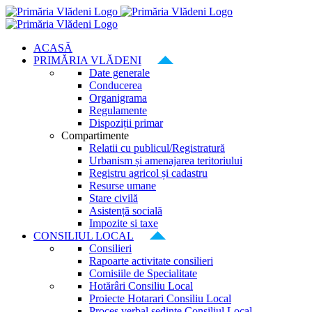
Skip
to
content
ACASĂ
PRIMĂRIA VLĂDENI
Date generale
Conducerea
Organigrama
Regulamente
Dispoziții primar
Compartimente
Relatii cu publicul/Registratură
Urbanism și amenajarea teritoriului
Registru agricol și cadastru
Resurse umane
Stare civilă
Asistență socială
Impozite si taxe
CONSILIUL LOCAL
Consilieri
Rapoarte activitate consilieri
Comisiile de Specialitate
Hotărâri Consiliu Local
Proiecte Hotarari Consiliu Local
Proces verbal ședințe Consiliul Local