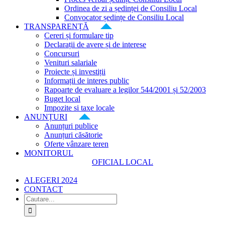
Ordinea de zi a ședinței de Consiliu Local
Convocator ședințe de Consiliu Local
TRANSPARENȚĂ
Cereri și formulare tip
Declarații de avere și de interese
Concursuri
Venituri salariale
Proiecte și investiții
Informații de interes public
Rapoarte de evaluare a legilor 544/2001 și 52/2003
Buget local
Impozite si taxe locale
ANUNȚURI
Anunțuri publice
Anunțuri căsătorie
Oferte vânzare teren
MONITORUL
OFICIAL LOCAL
ALEGERI 2024
CONTACT
Cautare...