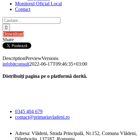
Monitorul Oficial Local
Contact
Cautare...
Download
Share
Description
Preview
Versions
infobitconsult
2022-06-17T09:46:35+03:00
Distribuiți pagina pe o platformă dorită.
Facebook
X
LinkedIn
WhatsApp
E-
Primăria Comunei
mail:
Vlădeni
0345 404 679
contact@primariavladeni.ro
Adresa: Vlădeni, Strada Principală, Nr.152, Comuna Vlădeni,
Dâmbovița, 137187, Romania