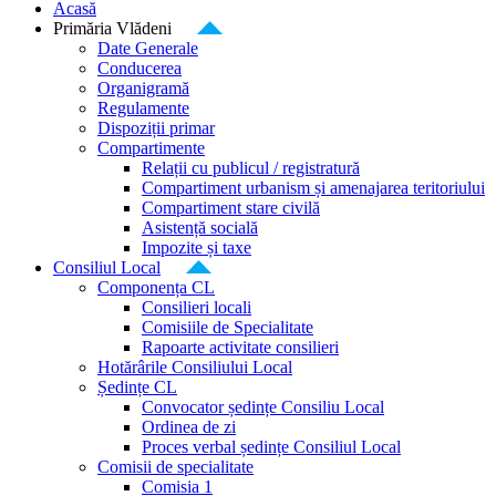
Acasă
Primăria Vlădeni
Date Generale
Conducerea
Organigramă
Regulamente
Dispoziții primar
Compartimente
Relații cu publicul / registratură
Compartiment urbanism și amenajarea teritoriului
Compartiment stare civilă
Asistență socială
Impozite și taxe
Consiliul Local
Componența CL
Consilieri locali
Comisiile de Specialitate
Rapoarte activitate consilieri
Hotărârile Consiliului Local
Ședințe CL
Convocator ședințe Consiliu Local
Ordinea de zi
Proces verbal ședințe Consiliul Local
Comisii de specialitate
Comisia 1