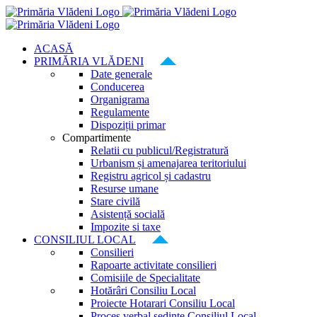
Skip
to
content
ACASĂ
PRIMĂRIA VLĂDENI
Date generale
Conducerea
Organigrama
Regulamente
Dispoziții primar
Compartimente
Relatii cu publicul/Registratură
Urbanism și amenajarea teritoriului
Registru agricol și cadastru
Resurse umane
Stare civilă
Asistență socială
Impozite si taxe
CONSILIUL LOCAL
Consilieri
Rapoarte activitate consilieri
Comisiile de Specialitate
Hotărâri Consiliu Local
Proiecte Hotarari Consiliu Local
Proces verbal ședințe Consiliul Local