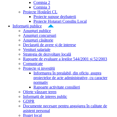
Comisia 2
Comisia 3
Proiecte Hotărâri CL
Proiecte supuse dezbaterii
Proiecte Hotarari Consiliu Local
Informații publice
Anunțuri publice
Anunțuri concursuri
Anunțuri căsătorie
Declarații de avere și de interese
Venituri salariale
Strategia de dezvoltare locală
Rapoarte de evaluare a legilor 544/2001 și 52/2003
Comunicate
Proiecte și investiții
Informarea în prealabil, din oficiu, asupra
proiectelor de acte administrative, cu caracter
normativ
Rapoarte activitate consilieri
Oferte vânzare teren
Informații de interes public
GDPR
Documente necesare pentru angajarea în calitate de
asistent personal
Buget local