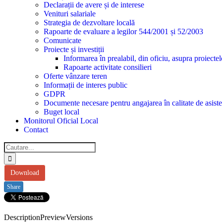
Declarații de avere și de interese
Venituri salariale
Strategia de dezvoltare locală
Rapoarte de evaluare a legilor 544/2001 și 52/2003
Comunicate
Proiecte și investiții
Informarea în prealabil, din oficiu, asupra proiecte
Rapoarte activitate consilieri
Oferte vânzare teren
Informații de interes public
GDPR
Documente necesare pentru angajarea în calitate de asiste
Buget local
Monitorul Oficial Local
Contact
Cautare...
Download
Share
Description
Preview
Versions