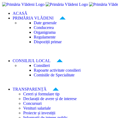
Skip
to
ACASĂ
content
PRIMĂRIA VLĂDENI
Date generale
Conducerea
Organigrama
Regulamente
Dispoziții primar
CONSILIUL LOCAL
Consilieri
Rapoarte activitate consilieri
Comisiile de Specialitate
TRANSPARENȚĂ
Cereri și formulare tip
Declarații de avere și de interese
Concursuri
Venituri salariale
Proiecte și investiții
Informații de interes public