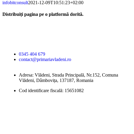
infobitconsult
2021-12-09T10:51:23+02:00
Distribuiți pagina pe o platformă dorită.
Facebook
X
LinkedIn
WhatsApp
E-
mail:
Primăria Comunei
Vlădeni
0345 404 679
contact@primariavladeni.ro
Adresa: Vlădeni, Strada Principală, Nr.152, Comuna
Vlădeni, Dâmbovița, 137187, Romania
Cod identificare fiscală: 15651082