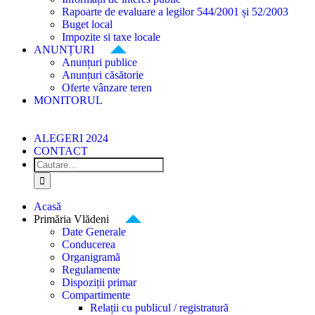
Rapoarte de evaluare a legilor 544/2001 și 52/2003
Buget local
Impozite si taxe locale
ANUNȚURI
Anunțuri publice
Anunțuri căsătorie
Oferte vânzare teren
MONITORUL
ALEGERI 2024
CONTACT
Cautare...
Acasă
Primăria Vlădeni
Date Generale
Conducerea
Organigramă
Regulamente
Dispoziții primar
Compartimente
Relații cu publicul / registratură