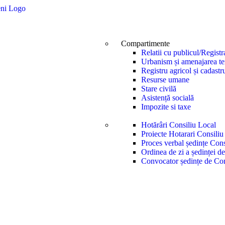
Compartimente
Relatii cu publicul/Registr
Urbanism și amenajarea ter
Registru agricol și cadastr
Resurse umane
Stare civilă
Asistență socială
Impozite si taxe
Hotărâri Consiliu Local
Proiecte Hotarari Consiliu
Proces verbal ședințe Cons
Ordinea de zi a ședinței d
Convocator ședințe de Con