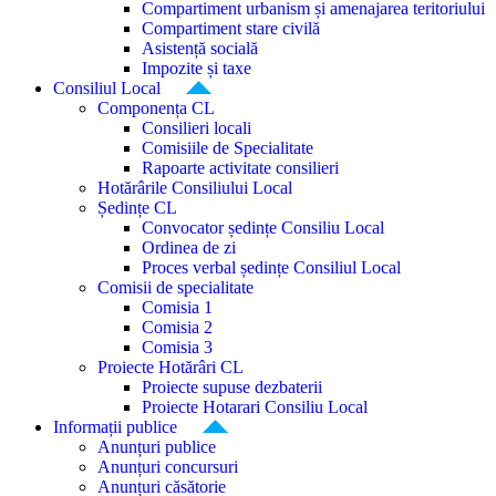
Compartiment urbanism și amenajarea teritoriului
Compartiment stare civilă
Asistență socială
Impozite și taxe
Consiliul Local
Componența CL
Consilieri locali
Comisiile de Specialitate
Rapoarte activitate consilieri
Hotărârile Consiliului Local
Ședințe CL
Convocator ședințe Consiliu Local
Ordinea de zi
Proces verbal ședințe Consiliul Local
Comisii de specialitate
Comisia 1
Comisia 2
Comisia 3
Proiecte Hotărâri CL
Proiecte supuse dezbaterii
Proiecte Hotarari Consiliu Local
Informații publice
Anunțuri publice
Anunțuri concursuri
Anunțuri căsătorie