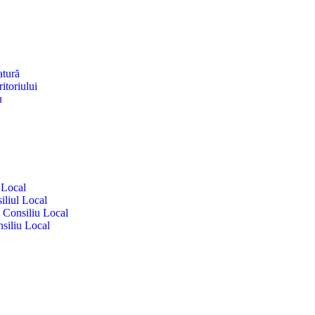
atură
itoriului
u
 Local
iliul Local
e Consiliu Local
siliu Local