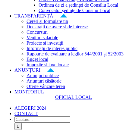
Ordinea de zi a ședinței de Consiliu Local
Convocator ședințe de Consiliu Local
TRANSPARENȚĂ
Cereri și formulare tip
Declarații de avere și de interese
Concursuri
Venituri salariale
Proiecte și investiții
Informații de interes public
Rapoarte de evaluare a legilor 544/2001 și 52/2003
Buget local
Impozite si taxe locale
ANUNȚURI
Anunțuri publice
Anunțuri căsătorie
Oferte vânzare teren
MONITORUL
OFICIAL LOCAL
ALEGERI 2024
CONTACT
Cautare...