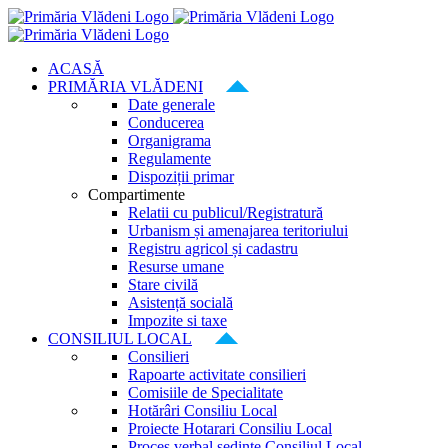
Skip
to
content
ACASĂ
PRIMĂRIA VLĂDENI
Date generale
Conducerea
Organigrama
Regulamente
Dispoziții primar
Compartimente
Relatii cu publicul/Registratură
Urbanism și amenajarea teritoriului
Registru agricol și cadastru
Resurse umane
Stare civilă
Asistență socială
Impozite si taxe
CONSILIUL LOCAL
Consilieri
Rapoarte activitate consilieri
Comisiile de Specialitate
Hotărâri Consiliu Local
Proiecte Hotarari Consiliu Local
Proces verbal ședințe Consiliul Local