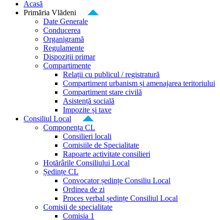
Acasă
Primăria Vlădeni
Date Generale
Conducerea
Organigramă
Regulamente
Dispoziții primar
Compartimente
Relații cu publicul / registratură
Compartiment urbanism și amenajarea teritoriului
Compartiment stare civilă
Asistență socială
Impozite și taxe
Consiliul Local
Componența CL
Consilieri locali
Comisiile de Specialitate
Rapoarte activitate consilieri
Hotărârile Consiliului Local
Ședințe CL
Convocator ședințe Consiliu Local
Ordinea de zi
Proces verbal ședințe Consiliul Local
Comisii de specialitate
Comisia 1