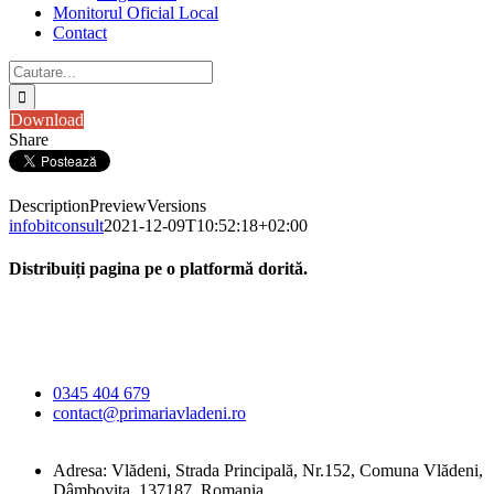
Monitorul Oficial Local
Contact
Cautare...
Download
Share
Description
Preview
Versions
infobitconsult
2021-12-09T10:52:18+02:00
Distribuiți pagina pe o platformă dorită.
Facebook
X
LinkedIn
WhatsApp
E-
Primăria Comunei
mail:
Vlădeni
0345 404 679
contact@primariavladeni.ro
Adresa: Vlădeni, Strada Principală, Nr.152, Comuna Vlădeni,
Dâmbovița, 137187, Romania