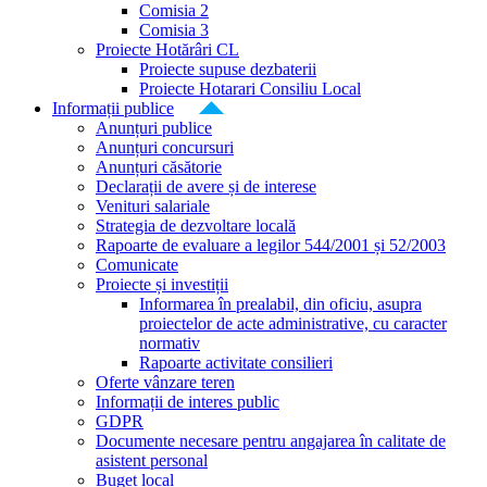
Comisia 2
Comisia 3
Proiecte Hotărâri CL
Proiecte supuse dezbaterii
Proiecte Hotarari Consiliu Local
Informații publice
Anunțuri publice
Anunțuri concursuri
Anunțuri căsătorie
Declarații de avere și de interese
Venituri salariale
Strategia de dezvoltare locală
Rapoarte de evaluare a legilor 544/2001 și 52/2003
Comunicate
Proiecte și investiții
Informarea în prealabil, din oficiu, asupra
proiectelor de acte administrative, cu caracter
normativ
Rapoarte activitate consilieri
Oferte vânzare teren
Informații de interes public
GDPR
Documente necesare pentru angajarea în calitate de
asistent personal
Buget local