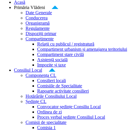
Acasă
Primăria Vlădeni
Date Generale
Conducerea
Organigramă
Regulamente
Dispoziții primar
Compartimente
Relații cu publicul / registratură
Compartiment urbanism și amenajarea teritoriului
Compartiment stare civilă
Asistență socială
Impozite și taxe
Consiliul Local
Componența CL
Consilieri locali
Comisiile de Specialitate
Rapoarte activitate consilieri
Hotărârile Consiliului Local
Ședințe CL
Convocator ședințe Consiliu Local
Ordinea de zi
Proces verbal ședințe Consiliul Local
Comisii de specialitate
Comisia 1