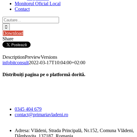
Monitorul Oficial Local
Contact
Cautare...
Download
Share
Description
Preview
Versions
infobitconsult
2022-03-17T10:04:00+02:00
Distribuiți pagina pe o platformă dorită.
Facebook
X
LinkedIn
WhatsApp
E-
Primăria Comunei
mail:
Vlădeni
0345 404 679
contact@primariavladeni.ro
Adresa: Vlădeni, Strada Principală, Nr.152, Comuna Vlădeni,
Dâmbovița, 137187, Romania