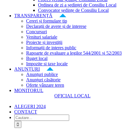
Ordinea de zi a ședinței de Consiliu Local
Convocator ședințe de Consiliu Local
TRANSPARENȚĂ
Cereri și formulare tip
Declarații de avere și de interese
Concursuri
Venituri salariale
Proiecte și investiții
Informații de interes public
Rapoarte de evaluare a legilor 544/2001 și 52/2003
Buget local
Impozite si taxe locale
ANUNȚURI
Anunțuri publice
Anunțuri căsătorie
Oferte vânzare teren
MONITORUL
OFICIAL LOCAL
ALEGERI 2024
CONTACT
Cautare...