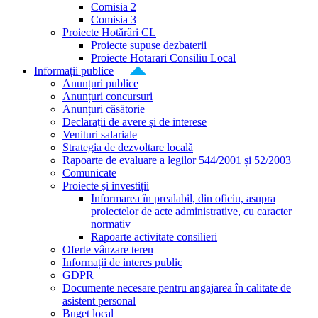
Comisia 2
Comisia 3
Proiecte Hotărâri CL
Proiecte supuse dezbaterii
Proiecte Hotarari Consiliu Local
Informații publice
Anunțuri publice
Anunțuri concursuri
Anunțuri căsătorie
Declarații de avere și de interese
Venituri salariale
Strategia de dezvoltare locală
Rapoarte de evaluare a legilor 544/2001 și 52/2003
Comunicate
Proiecte și investiții
Informarea în prealabil, din oficiu, asupra
proiectelor de acte administrative, cu caracter
normativ
Rapoarte activitate consilieri
Oferte vânzare teren
Informații de interes public
GDPR
Documente necesare pentru angajarea în calitate de
asistent personal
Buget local