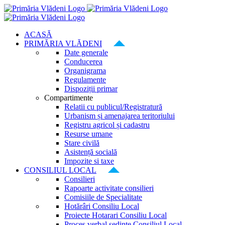
Skip
to
content
ACASĂ
PRIMĂRIA VLĂDENI
Date generale
Conducerea
Organigrama
Regulamente
Dispoziții primar
Compartimente
Relatii cu publicul/Registratură
Urbanism și amenajarea teritoriului
Registru agricol și cadastru
Resurse umane
Stare civilă
Asistență socială
Impozite si taxe
CONSILIUL LOCAL
Consilieri
Rapoarte activitate consilieri
Comisiile de Specialitate
Hotărâri Consiliu Local
Proiecte Hotarari Consiliu Local
Proces verbal ședințe Consiliul Local