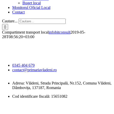
Buget local
Monitorul Oficial Local
Contact
Cautare...
Compartiment transport local
infobitconsult
2019-05-
28T08:56:20+03:00
Primăria Comunei
Vlădeni
0345 404 679
contact@primariavladeni.ro
Adresa: Vlădeni, Strada Principală, Nr.152, Comuna Vlădeni,
Dâmbovița, 137187, Romania
Cod identificare fiscală: 15651082
Orar