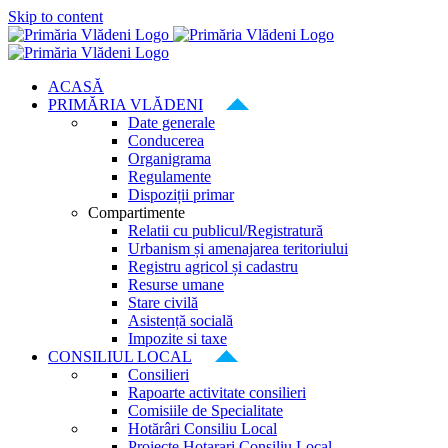
Skip to content
ACASĂ
PRIMĂRIA VLĂDENI
Date generale
Conducerea
Organigrama
Regulamente
Dispoziții primar
Compartimente
Relatii cu publicul/Registratură
Urbanism și amenajarea teritoriului
Registru agricol și cadastru
Resurse umane
Stare civilă
Asistență socială
Impozite si taxe
CONSILIUL LOCAL
Consilieri
Rapoarte activitate consilieri
Comisiile de Specialitate
Hotărâri Consiliu Local
Proiecte Hotarari Consiliu Local