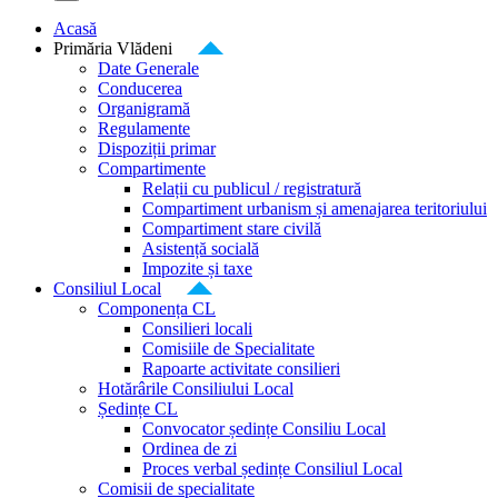
Acasă
Primăria Vlădeni
Date Generale
Conducerea
Organigramă
Regulamente
Dispoziții primar
Compartimente
Relații cu publicul / registratură
Compartiment urbanism și amenajarea teritoriului
Compartiment stare civilă
Asistență socială
Impozite și taxe
Consiliul Local
Componența CL
Consilieri locali
Comisiile de Specialitate
Rapoarte activitate consilieri
Hotărârile Consiliului Local
Ședințe CL
Convocator ședințe Consiliu Local
Ordinea de zi
Proces verbal ședințe Consiliul Local
Comisii de specialitate