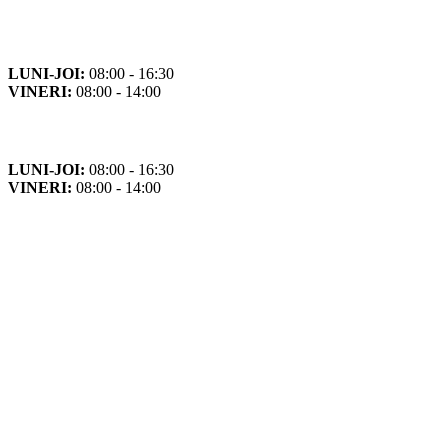
Program de funcționare
LUNI-JOI:
08:00 - 16:30
VINERI:
08:00 - 14:00
Program cu publicul
LUNI-JOI:
08:00 - 16:30
VINERI:
08:00 - 14:00