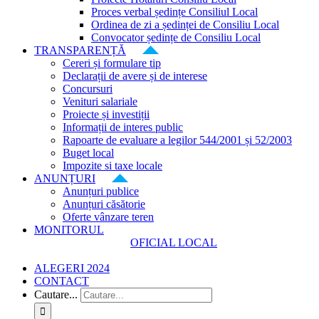
Proces verbal ședințe Consiliul Local
Ordinea de zi a ședinței de Consiliu Local
Convocator ședințe de Consiliu Local
TRANSPARENȚĂ
Cereri și formulare tip
Declarații de avere și de interese
Concursuri
Venituri salariale
Proiecte și investiții
Informații de interes public
Rapoarte de evaluare a legilor 544/2001 și 52/2003
Buget local
Impozite si taxe locale
ANUNȚURI
Anunțuri publice
Anunțuri căsătorie
Oferte vânzare teren
MONITORUL
OFICIAL LOCAL
ALEGERI 2024
CONTACT
Cautare...