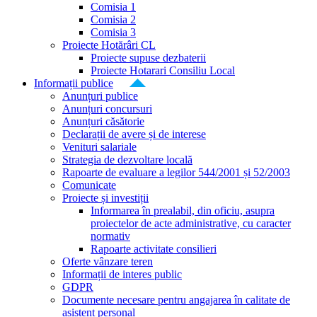
Comisia 1
Comisia 2
Comisia 3
Proiecte Hotărâri CL
Proiecte supuse dezbaterii
Proiecte Hotarari Consiliu Local
Informații publice
Anunțuri publice
Anunțuri concursuri
Anunțuri căsătorie
Declarații de avere și de interese
Venituri salariale
Strategia de dezvoltare locală
Rapoarte de evaluare a legilor 544/2001 și 52/2003
Comunicate
Proiecte și investiții
Informarea în prealabil, din oficiu, asupra
proiectelor de acte administrative, cu caracter
normativ
Rapoarte activitate consilieri
Oferte vânzare teren
Informații de interes public
GDPR
Documente necesare pentru angajarea în calitate de
asistent personal