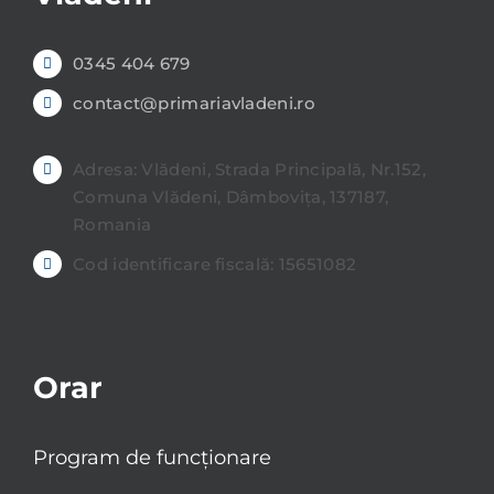
0345 404 679
contact@primariavladeni.ro
Adresa: Vlădeni, Strada Principală, Nr.152,
Comuna Vlădeni, Dâmbovița, 137187,
Romania
Cod identificare fiscală: 15651082
Orar
Program de funcționare