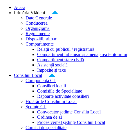
Acasă
Primăria Vlădeni
Date Generale
Conducerea
Organigramă
Regulamente
Dispoziții primar
Compartimente
Relații cu publicul / registratură
Compartiment urbanism și amenajarea teritoriului
Compartiment stare civilă
Asistență socială
Impozite și taxe
Consiliul Local
Componența CL
Consilieri locali
Comisiile de Specialitate
Rapoarte activitate consilieri
Hotărârile Consiliului Local
Ședințe CL
Convocator ședințe Consiliu Local
Ordinea de zi
Proces verbal ședințe Consiliul Local
Comisii de specialitate