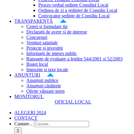
Proces verbal ședințe Consiliul Local
Ordinea de zi a ședinței de Consiliu Local
Convocator ședințe de Consiliu Local
TRANSPARENȚĂ
Cereri și formulare tip
Declarații de avere și de interese
Concursuri
Venituri salariale
Proiecte și investiții
Informații de interes public
Rapoarte de evaluare a legilor 544/2001 și 52/2003
Buget local
Impozite si taxe locale
ANUNȚURI
Anunțuri publice
Anunțuri căsătorie
Oferte vânzare teren
MONITORUL
OFICIAL LOCAL
ALEGERI 2024
CONTACT
Cautare...