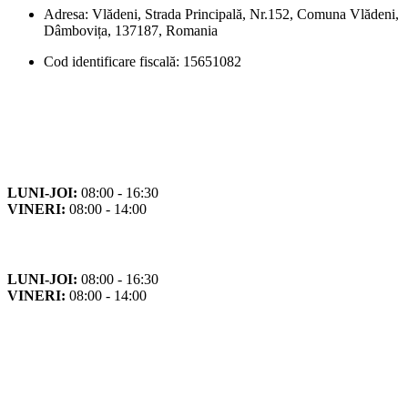
Adresa: Vlădeni, Strada Principală, Nr.152, Comuna Vlădeni,
Dâmbovița, 137187, Romania
Cod identificare fiscală: 15651082
Orar
Program de funcționare
LUNI-JOI:
08:00 - 16:30
VINERI:
08:00 - 14:00
Program cu publicul
LUNI-JOI:
08:00 - 16:30
VINERI:
08:00 - 14:00