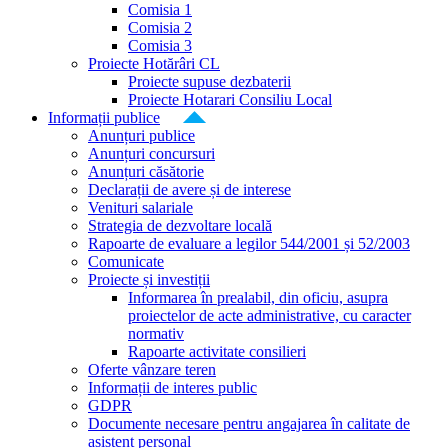
Comisia 1
Comisia 2
Comisia 3
Proiecte Hotărâri CL
Proiecte supuse dezbaterii
Proiecte Hotarari Consiliu Local
Informații publice
Anunțuri publice
Anunțuri concursuri
Anunțuri căsătorie
Declarații de avere și de interese
Venituri salariale
Strategia de dezvoltare locală
Rapoarte de evaluare a legilor 544/2001 și 52/2003
Comunicate
Proiecte și investiții
Informarea în prealabil, din oficiu, asupra
proiectelor de acte administrative, cu caracter
normativ
Rapoarte activitate consilieri
Oferte vânzare teren
Informații de interes public
GDPR
Documente necesare pentru angajarea în calitate de
asistent personal