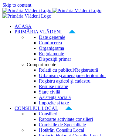
Skip to content
ACASĂ
PRIMĂRIA VLĂDENI
Date generale
Conducerea
Organigrama
Regulamente
Dispoziții primar
Compartimente
Relatii cu publicul/Registratură
Urbanism și amenajarea teritoriului
Registru agricol și cadastru
Resurse umane
Stare civilă
Asistență socială
Impozite si taxe
CONSILIUL LOCAL
Consilieri
Rapoarte activitate consilieri
Comisiile de Specialitate
Hotărâri Consiliu Local
Proiecte Hotarari Consiliu Local