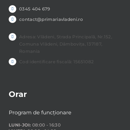
0345 404 679
contact@primariavladeni.ro
Adresa: Vlădeni, Strada Principală, Nr.152,
Comuna Vlădeni, Dâmbovița, 137187,
Romania
Cod identificare fiscală: 15651082
Orar
Program de funcționare
LUNI-JOI:
08:00 - 16:30