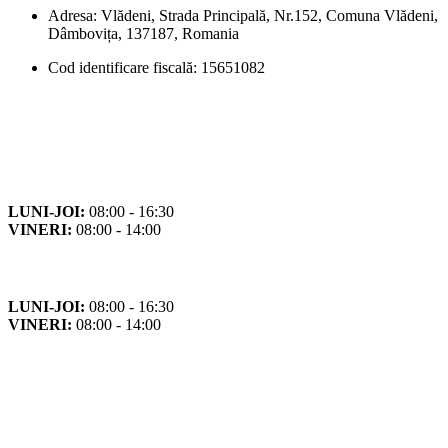
Adresa: Vlădeni, Strada Principală, Nr.152, Comuna Vlădeni,
Dâmbovița, 137187, Romania
Cod identificare fiscală: 15651082
Orar
Program de funcționare
LUNI-JOI:
08:00 - 16:30
VINERI:
08:00 - 14:00
Program cu publicul
LUNI-JOI:
08:00 - 16:30
VINERI:
08:00 - 14:00