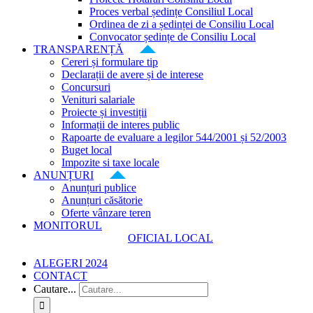
Proces verbal ședințe Consiliul Local
Ordinea de zi a ședinței de Consiliu Local
Convocator ședințe de Consiliu Local
TRANSPARENȚĂ
Cereri și formulare tip
Declarații de avere și de interese
Concursuri
Venituri salariale
Proiecte și investiții
Informații de interes public
Rapoarte de evaluare a legilor 544/2001 și 52/2003
Buget local
Impozite si taxe locale
ANUNȚURI
Anunțuri publice
Anunțuri căsătorie
Oferte vânzare teren
MONITORUL
OFICIAL LOCAL
ALEGERI 2024
CONTACT
Cautare...