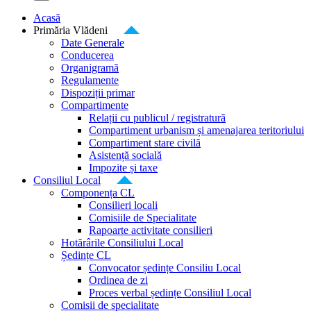
Acasă
Primăria Vlădeni
Date Generale
Conducerea
Organigramă
Regulamente
Dispoziții primar
Compartimente
Relații cu publicul / registratură
Compartiment urbanism și amenajarea teritoriului
Compartiment stare civilă
Asistență socială
Impozite și taxe
Consiliul Local
Componența CL
Consilieri locali
Comisiile de Specialitate
Rapoarte activitate consilieri
Hotărârile Consiliului Local
Ședințe CL
Convocator ședințe Consiliu Local
Ordinea de zi
Proces verbal ședințe Consiliul Local
Comisii de specialitate