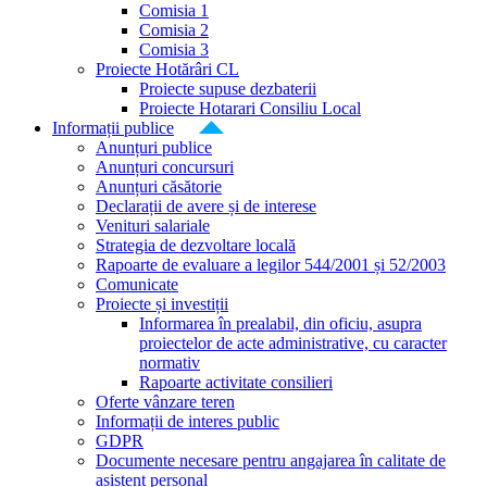
Comisia 1
Comisia 2
Comisia 3
Proiecte Hotărâri CL
Proiecte supuse dezbaterii
Proiecte Hotarari Consiliu Local
Informații publice
Anunțuri publice
Anunțuri concursuri
Anunțuri căsătorie
Declarații de avere și de interese
Venituri salariale
Strategia de dezvoltare locală
Rapoarte de evaluare a legilor 544/2001 și 52/2003
Comunicate
Proiecte și investiții
Informarea în prealabil, din oficiu, asupra
proiectelor de acte administrative, cu caracter
normativ
Rapoarte activitate consilieri
Oferte vânzare teren
Informații de interes public
GDPR
Documente necesare pentru angajarea în calitate de
asistent personal