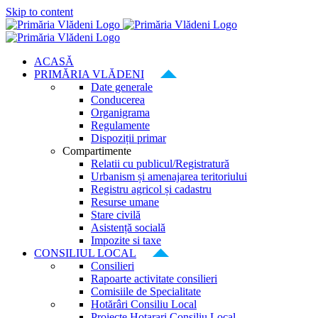
Skip to content
ACASĂ
PRIMĂRIA VLĂDENI
Date generale
Conducerea
Organigrama
Regulamente
Dispoziții primar
Compartimente
Relatii cu publicul/Registratură
Urbanism și amenajarea teritoriului
Registru agricol și cadastru
Resurse umane
Stare civilă
Asistență socială
Impozite si taxe
CONSILIUL LOCAL
Consilieri
Rapoarte activitate consilieri
Comisiile de Specialitate
Hotărâri Consiliu Local
Proiecte Hotarari Consiliu Local