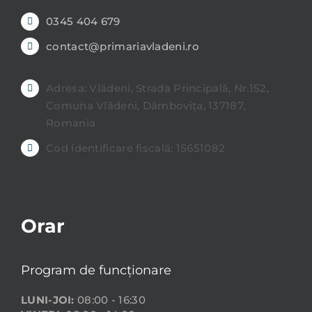
0345 404 679
contact@primariavladeni.ro
Adresa: Vlădeni, Strada Principală, Nr.152,
Comuna Vlădeni, Dâmbovița, 137187,
Romania
Cod identificare fiscală: 15651082
Orar
Program de funcționare
LUNI-JOI:
08:00 - 16:30