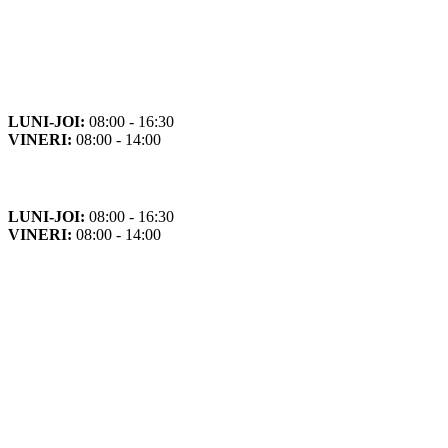
Orar
Program de funcționare
LUNI-JOI:
08:00 - 16:30
VINERI:
08:00 - 14:00
Program cu publicul
LUNI-JOI:
08:00 - 16:30
VINERI:
08:00 - 14:00