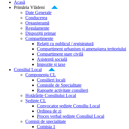
Acasă
Primăria Vlădeni
Date Generale
Conducerea
Organigramă
Regulamente
Dispoziții primar
Compartimente
Relații cu publicul / registratură
Compartiment urbanism și amenajarea teritoriului
Compartiment stare civilă
Asistență socială
Impozite și taxe
Consiliul Local
Componența CL
Consilieri locali
Comisiile de Specialitate
Rapoarte activitate consilieri
Hotărârile Consiliului Local
Ședințe CL
Convocator ședințe Consiliu Local
Ordinea de zi
Proces verbal ședințe Consiliul Local
Comisii de specialitate
Comisia 1