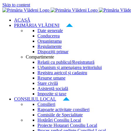
Skip to content
ACASĂ
PRIMĂRIA VLĂDENI
Date generale
Conducerea
Organigrama
Regulamente
Dispoziții primar
Compartimente
Relatii cu publicul/Registratură
Urbanism și amenajarea teritoriului
Registru agricol și cadastru
Resurse umane
Stare civilă
Asistență socială
Impozite si taxe
CONSILIUL LOCAL
Consilieri
Rapoarte activitate consilieri
Comisiile de Specialitate
Hotărâri Consiliu Local
Proiecte Hotarari Consiliu Local
Proces verbal ședințe Consiliul Local