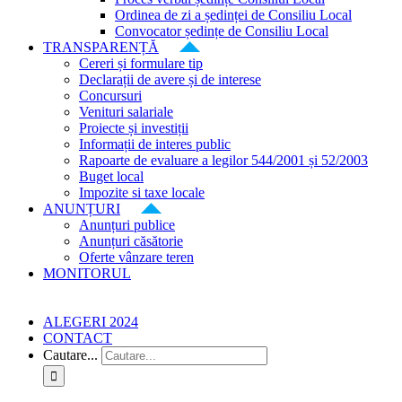
Ordinea de zi a ședinței de Consiliu Local
Convocator ședințe de Consiliu Local
TRANSPARENȚĂ
Cereri și formulare tip
Declarații de avere și de interese
Concursuri
Venituri salariale
Proiecte și investiții
Informații de interes public
Rapoarte de evaluare a legilor 544/2001 și 52/2003
Buget local
Impozite si taxe locale
ANUNȚURI
Anunțuri publice
Anunțuri căsătorie
Oferte vânzare teren
MONITORUL
ALEGERI 2024
CONTACT
Cautare...