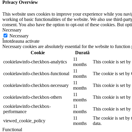
Privacy Overview
This website uses cookies to improve your experience while you navigat
working of basic functionalities of the website. We also use third-pa
consent. You also have the option to opt-out of these cookies. But op
Necessary
Necessary
Întotdeauna activate
Necessary cookies are absolutely essential for the website to function
Cookie
Durată
11
cookielawinfo-checkbox-analytics
This cookie is set b
months
11
cookielawinfo-checkbox-functional
The cookie is set by
months
11
cookielawinfo-checkbox-necessary
This cookie is set b
months
11
cookielawinfo-checkbox-others
This cookie is set b
months
cookielawinfo-checkbox-
11
This cookie is set b
performance
months
11
The cookie is set by
viewed_cookie_policy
months
data.
Functional