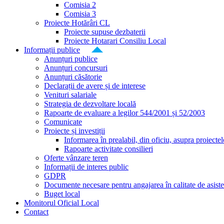
Comisia 2
Comisia 3
Proiecte Hotărâri CL
Proiecte supuse dezbaterii
Proiecte Hotarari Consiliu Local
Informații publice
Anunțuri publice
Anunțuri concursuri
Anunțuri căsătorie
Declarații de avere și de interese
Venituri salariale
Strategia de dezvoltare locală
Rapoarte de evaluare a legilor 544/2001 și 52/2003
Comunicate
Proiecte și investiții
Informarea în prealabil, din oficiu, asupra proiecte
Rapoarte activitate consilieri
Oferte vânzare teren
Informații de interes public
GDPR
Documente necesare pentru angajarea în calitate de asiste
Buget local
Monitorul Oficial Local
Contact