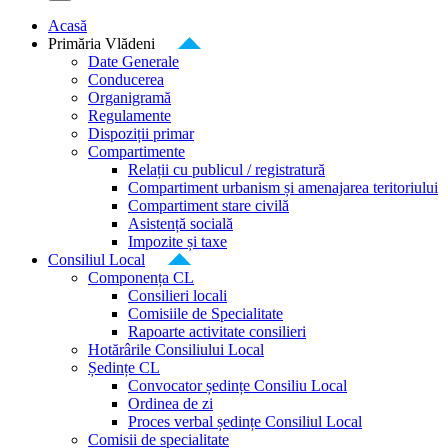
Acasă
Primăria Vlădeni
Date Generale
Conducerea
Organigramă
Regulamente
Dispoziții primar
Compartimente
Relații cu publicul / registratură
Compartiment urbanism și amenajarea teritoriului
Compartiment stare civilă
Asistență socială
Impozite și taxe
Consiliul Local
Componența CL
Consilieri locali
Comisiile de Specialitate
Rapoarte activitate consilieri
Hotărârile Consiliului Local
Ședințe CL
Convocator ședințe Consiliu Local
Ordinea de zi
Proces verbal ședințe Consiliul Local
Comisii de specialitate