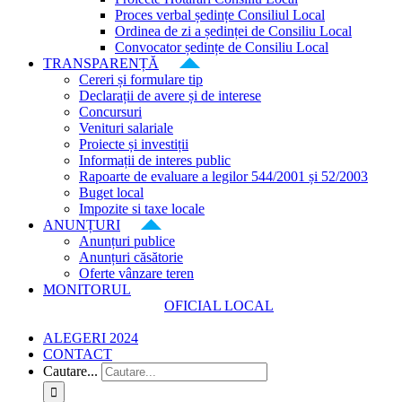
Proces verbal ședințe Consiliul Local
Ordinea de zi a ședinței de Consiliu Local
Convocator ședințe de Consiliu Local
TRANSPARENȚĂ
Cereri și formulare tip
Declarații de avere și de interese
Concursuri
Venituri salariale
Proiecte și investiții
Informații de interes public
Rapoarte de evaluare a legilor 544/2001 și 52/2003
Buget local
Impozite si taxe locale
ANUNȚURI
Anunțuri publice
Anunțuri căsătorie
Oferte vânzare teren
MONITORUL
OFICIAL LOCAL
ALEGERI 2024
CONTACT
Cautare...