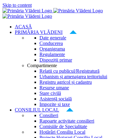
Skip to content
ACASĂ
PRIMĂRIA VLĂDENI
Date generale
Conducerea
Organigrama
Regulamente
Dispoziții primar
Compartimente
Relatii cu publicul/Registratură
Urbanism și amenajarea teritoriului
Registru agricol și cadastru
Resurse umane
Stare civilă
Asistență socială
Impozite si taxe
CONSILIUL LOCAL
Consilieri
Rapoarte activitate consilieri
Comisiile de Specialitate
Hotărâri Consiliu Local
Proiecte Hotarari Consiliu Local