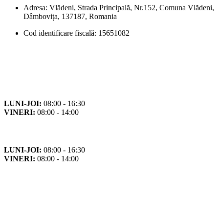
Adresa: Vlădeni, Strada Principală, Nr.152, Comuna Vlădeni,
Dâmbovița, 137187, Romania
Cod identificare fiscală: 15651082
Orar
Program de funcționare
LUNI-JOI:
08:00 - 16:30
VINERI:
08:00 - 14:00
Program cu publicul
LUNI-JOI:
08:00 - 16:30
VINERI:
08:00 - 14:00