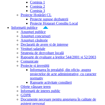
Comisia 1
Comisia 2
Comisia 3
Proiecte Hotărâri CL
Proiecte supuse dezbaterii
Proiecte Hotarari Consiliu Local
Informații publice
Anunțuri publice
Anunțuri concursuri
Anunțuri căsătorie
Declarații de avere și de interese
Venituri salariale
Strategia de dezvoltare locală
Rapoarte de evaluare a legilor 544/2001 și 52/2003
Comunicate
Proiecte și investiții
Informarea în prealabil, din oficiu, asupra
proiectelor de acte administrative, cu caracter
normativ
Rapoarte activitate consilieri
Oferte vânzare teren
Informații de interes public
GDPR
Documente necesare pentru angajarea în calitate de
asistent personal