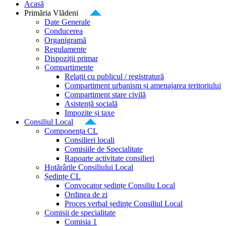
Acasă
Primăria Vlădeni
Date Generale
Conducerea
Organigramă
Regulamente
Dispoziții primar
Compartimente
Relații cu publicul / registratură
Compartiment urbanism și amenajarea teritoriului
Compartiment stare civilă
Asistență socială
Impozite și taxe
Consiliul Local
Componența CL
Consilieri locali
Comisiile de Specialitate
Rapoarte activitate consilieri
Hotărârile Consiliului Local
Ședințe CL
Convocator ședințe Consiliu Local
Ordinea de zi
Proces verbal ședințe Consiliul Local
Comisii de specialitate
Comisia 1