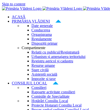
Skip to content
ACASĂ
PRIMĂRIA VLĂDENI
Date generale
Conducerea
Organigrama
Regulamente
Dispoziții primar
Compartimente
Relatii cu publicul/Registratură
Urbanism și amenajarea teritoriului
Registru agricol și cadastru
Resurse umane
Stare civilă
Asistență socială
Impozite si taxe
CONSILIUL LOCAL
Consilieri
Rapoarte activitate consilieri
Comisiile de Specialitate
Hotărâri Consiliu Local
Proiecte Hotarari Consiliu Local
Proces verbal ședințe Consiliul Local