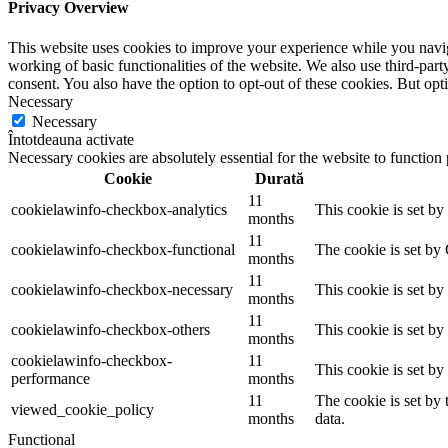
Privacy Overview
This website uses cookies to improve your experience while you navigat
working of basic functionalities of the website. We also use third-pa
consent. You also have the option to opt-out of these cookies. But op
Necessary
Necessary
Întotdeauna activate
Necessary cookies are absolutely essential for the website to function
Cookie
Durată
11
cookielawinfo-checkbox-analytics
This cookie is set b
months
11
cookielawinfo-checkbox-functional
The cookie is set by
months
11
cookielawinfo-checkbox-necessary
This cookie is set b
months
11
cookielawinfo-checkbox-others
This cookie is set b
months
cookielawinfo-checkbox-
11
This cookie is set b
performance
months
11
The cookie is set by
viewed_cookie_policy
months
data.
Functional