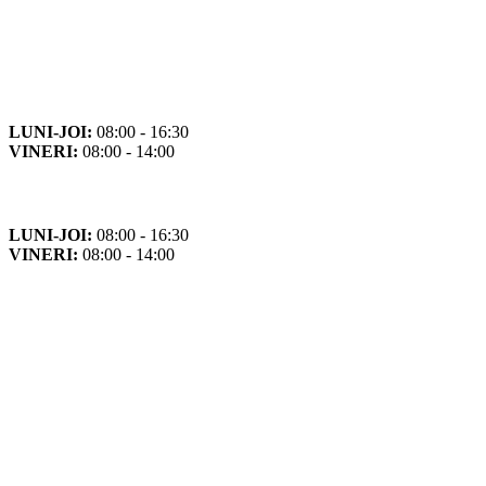
Orar
Program de funcționare
LUNI-JOI:
08:00 - 16:30
VINERI:
08:00 - 14:00
Program cu publicul
LUNI-JOI:
08:00 - 16:30
VINERI:
08:00 - 14:00