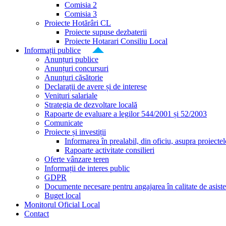
Comisia 2
Comisia 3
Proiecte Hotărâri CL
Proiecte supuse dezbaterii
Proiecte Hotarari Consiliu Local
Informații publice
Anunțuri publice
Anunțuri concursuri
Anunțuri căsătorie
Declarații de avere și de interese
Venituri salariale
Strategia de dezvoltare locală
Rapoarte de evaluare a legilor 544/2001 și 52/2003
Comunicate
Proiecte și investiții
Informarea în prealabil, din oficiu, asupra proiecte
Rapoarte activitate consilieri
Oferte vânzare teren
Informații de interes public
GDPR
Documente necesare pentru angajarea în calitate de asiste
Buget local
Monitorul Oficial Local
Contact