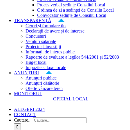
Proces verbal ședințe Consiliul Local
Ordinea de zi a ședinței de Consiliu Local
Convocator ședințe de Consiliu Local
TRANSPARENȚĂ
Cereri și formulare tip
Declarații de avere și de interese
Concursuri
Venituri salariale
Proiecte și investiții
Informații de interes public
Rapoarte de evaluare a legilor 544/2001 și 52/2003
Buget local
Impozite si taxe locale
ANUNȚURI
Anunțuri publice
Anunțuri căsătorie
Oferte vânzare teren
MONITORUL
OFICIAL LOCAL
ALEGERI 2024
CONTACT
Cautare...