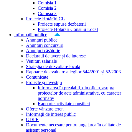
Comisia 1
Comisia 2
Comisia 3
Proiecte Hotărâri CL
Proiecte supuse dezbaterii
Proiecte Hotarari Consiliu Local
Informații publice
Anunțuri publice
Anunțuri concursuri
Anunțuri căsătorie
Declarații de avere și de interese
Venituri salariale
Strategia de dezvoltare locală
Rapoarte de evaluare a legilor 544/2001 și 52/2003
Comunicate
Proiecte și investiții
Informarea în prealabil, din oficiu, asupra
proiectelor de acte administrative, cu caracter
normativ
Rapoarte activitate consilieri
Oferte vânzare teren
Informații de interes public
GDPR
Documente necesare pentru angajarea în calitate de
asistent personal