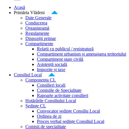
Acasă
Primăria Vlădeni
Date Generale
Conducerea
Organigramă
Regulamente
Dispoziții primar
Compartimente
Relații cu publicul / registratură
Compartiment urbanism și amenajarea teritoriului
Compartiment stare civilă
Asistență socială
Impozite și taxe
Consiliul Local
Componența CL
Consilieri locali
Comisiile de Specialitate
Rapoarte activitate consilieri
Hotărârile Consiliului Local
Ședințe CL
Convocator ședințe Consiliu Local
Ordinea de zi
Proces verbal ședințe Consiliul Local
Comisii de specialitate