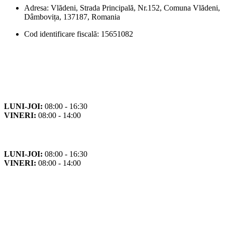
Adresa: Vlădeni, Strada Principală, Nr.152, Comuna Vlădeni,
Dâmbovița, 137187, Romania
Cod identificare fiscală: 15651082
Orar
Program de funcționare
LUNI-JOI:
08:00 - 16:30
VINERI:
08:00 - 14:00
Program cu publicul
LUNI-JOI:
08:00 - 16:30
VINERI:
08:00 - 14:00