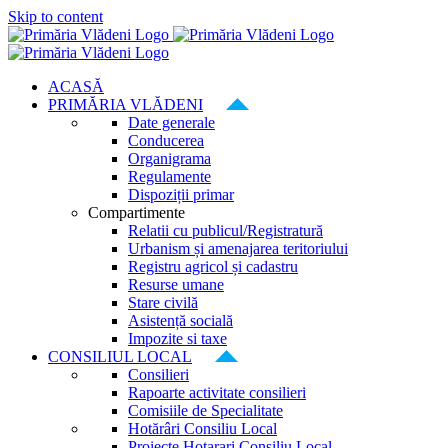
Skip to content
ACASĂ
PRIMĂRIA VLĂDENI
Date generale
Conducerea
Organigrama
Regulamente
Dispoziții primar
Compartimente
Relatii cu publicul/Registratură
Urbanism și amenajarea teritoriului
Registru agricol și cadastru
Resurse umane
Stare civilă
Asistență socială
Impozite si taxe
CONSILIUL LOCAL
Consilieri
Rapoarte activitate consilieri
Comisiile de Specialitate
Hotărâri Consiliu Local
Proiecte Hotarari Consiliu Local