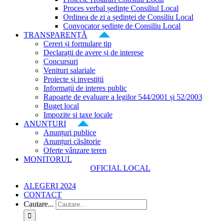
Proces verbal ședințe Consiliul Local
Ordinea de zi a ședinței de Consiliu Local
Convocator ședințe de Consiliu Local
TRANSPARENȚĂ
Cereri și formulare tip
Declarații de avere și de interese
Concursuri
Venituri salariale
Proiecte și investiții
Informații de interes public
Rapoarte de evaluare a legilor 544/2001 și 52/2003
Buget local
Impozite si taxe locale
ANUNȚURI
Anunțuri publice
Anunțuri căsătorie
Oferte vânzare teren
MONITORUL
OFICIAL LOCAL
ALEGERI 2024
CONTACT
Cautare...