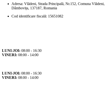
Adresa: Vlădeni, Strada Principală, Nr.152, Comuna Vlădeni,
Dâmbovița, 137187, Romania
Cod identificare fiscală: 15651082
Orar
Program de funcționare
LUNI-JOI:
08:00 - 16:30
VINERI:
08:00 - 14:00
Program cu publicul
LUNI-JOI:
08:00 - 16:30
VINERI:
08:00 - 14:00