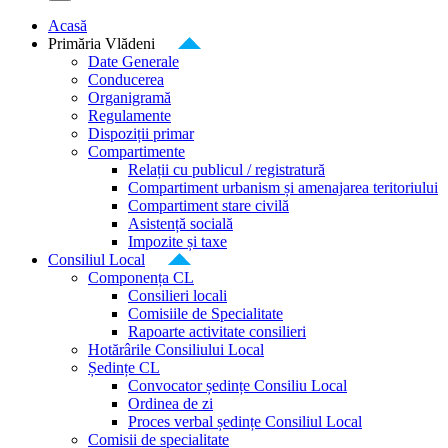
Acasă
Primăria Vlădeni
Date Generale
Conducerea
Organigramă
Regulamente
Dispoziții primar
Compartimente
Relații cu publicul / registratură
Compartiment urbanism și amenajarea teritoriului
Compartiment stare civilă
Asistență socială
Impozite și taxe
Consiliul Local
Componența CL
Consilieri locali
Comisiile de Specialitate
Rapoarte activitate consilieri
Hotărârile Consiliului Local
Ședințe CL
Convocator ședințe Consiliu Local
Ordinea de zi
Proces verbal ședințe Consiliul Local
Comisii de specialitate