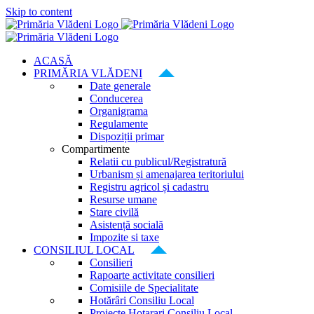
Skip to content
ACASĂ
PRIMĂRIA VLĂDENI
Date generale
Conducerea
Organigrama
Regulamente
Dispoziții primar
Compartimente
Relatii cu publicul/Registratură
Urbanism și amenajarea teritoriului
Registru agricol și cadastru
Resurse umane
Stare civilă
Asistență socială
Impozite si taxe
CONSILIUL LOCAL
Consilieri
Rapoarte activitate consilieri
Comisiile de Specialitate
Hotărâri Consiliu Local
Proiecte Hotarari Consiliu Local