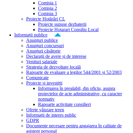
Comisia 1
Comisia 2
Comisia 3
Proiecte Hotărâri CL
Proiecte supuse dezbaterii
Proiecte Hotarari Consiliu Local
Informații publice
Anunțuri publice
Anunțuri concursuri
Anunțuri căsătorie
Declarații de avere și de interese
Venituri salariale
Strategia de dezvoltare locală
Rapoarte de evaluare a legilor 544/2001 și 52/2003
Comunicate
Proiecte și investiții
Informarea în prealabil, din oficiu, asupra
proiectelor de acte administrative, cu caracter
normativ
Rapoarte activitate consilieri
Oferte vânzare teren
Informații de interes public
GDPR
Documente necesare pentru angajarea în calitate de
asistent personal