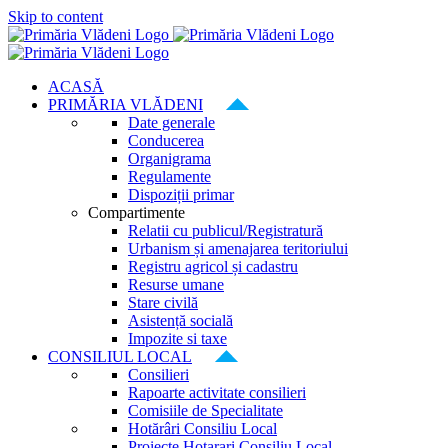
Skip to content
ACASĂ
PRIMĂRIA VLĂDENI
Date generale
Conducerea
Organigrama
Regulamente
Dispoziții primar
Compartimente
Relatii cu publicul/Registratură
Urbanism și amenajarea teritoriului
Registru agricol și cadastru
Resurse umane
Stare civilă
Asistență socială
Impozite si taxe
CONSILIUL LOCAL
Consilieri
Rapoarte activitate consilieri
Comisiile de Specialitate
Hotărâri Consiliu Local
Proiecte Hotarari Consiliu Local