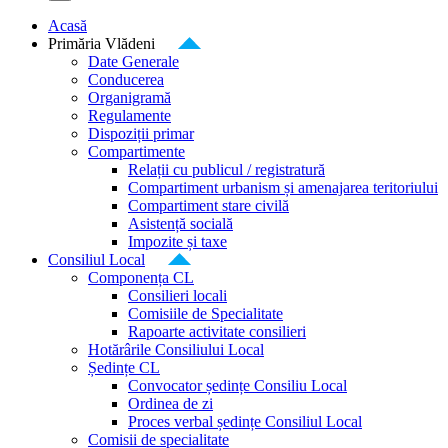
Acasă
Primăria Vlădeni
Date Generale
Conducerea
Organigramă
Regulamente
Dispoziții primar
Compartimente
Relații cu publicul / registratură
Compartiment urbanism și amenajarea teritoriului
Compartiment stare civilă
Asistență socială
Impozite și taxe
Consiliul Local
Componența CL
Consilieri locali
Comisiile de Specialitate
Rapoarte activitate consilieri
Hotărârile Consiliului Local
Ședințe CL
Convocator ședințe Consiliu Local
Ordinea de zi
Proces verbal ședințe Consiliul Local
Comisii de specialitate