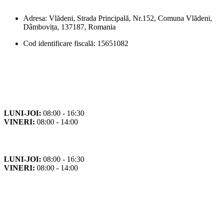
Adresa: Vlădeni, Strada Principală, Nr.152, Comuna Vlădeni,
Dâmbovița, 137187, Romania
Cod identificare fiscală: 15651082
Orar
Program de funcționare
LUNI-JOI:
08:00 - 16:30
VINERI:
08:00 - 14:00
Program cu publicul
LUNI-JOI:
08:00 - 16:30
VINERI:
08:00 - 14:00