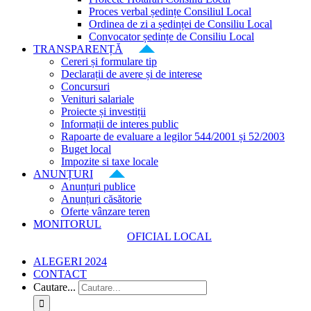
Proces verbal ședințe Consiliul Local
Ordinea de zi a ședinței de Consiliu Local
Convocator ședințe de Consiliu Local
TRANSPARENȚĂ
Cereri și formulare tip
Declarații de avere și de interese
Concursuri
Venituri salariale
Proiecte și investiții
Informații de interes public
Rapoarte de evaluare a legilor 544/2001 și 52/2003
Buget local
Impozite si taxe locale
ANUNȚURI
Anunțuri publice
Anunțuri căsătorie
Oferte vânzare teren
MONITORUL
OFICIAL LOCAL
ALEGERI 2024
CONTACT
Cautare...