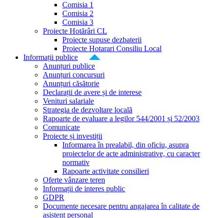
Comisia 1
Comisia 2
Comisia 3
Proiecte Hotărâri CL
Proiecte supuse dezbaterii
Proiecte Hotarari Consiliu Local
Informații publice
Anunțuri publice
Anunțuri concursuri
Anunțuri căsătorie
Declarații de avere și de interese
Venituri salariale
Strategia de dezvoltare locală
Rapoarte de evaluare a legilor 544/2001 și 52/2003
Comunicate
Proiecte și investiții
Informarea în prealabil, din oficiu, asupra
proiectelor de acte administrative, cu caracter
normativ
Rapoarte activitate consilieri
Oferte vânzare teren
Informații de interes public
GDPR
Documente necesare pentru angajarea în calitate de
asistent personal