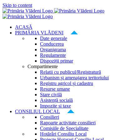
Skip to content
ACASĂ
PRIMĂRIA VLĂDENI
Date generale
Conducerea
Organigrama
Regulamente
Dispoziții primar
Compartimente
Relatii cu publicul/Registratură
Urbanism și amenajarea teritoriului
Registru agricol și cadastru
Resurse umane
Stare civilă
Asistență socială
Impozite si taxe
CONSILIUL LOCAL
Consilieri
Rapoarte activitate consilieri
Comisiile de Specialitate
Hotărâri Consiliu Local
Proiecte Hotarari Consiliu Local