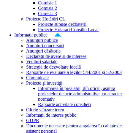
Comisia 1
Comisia 2
Comisia 3
Proiecte Hotărâri CL
Proiecte supuse dezbaterii
Proiecte Hotarari Consiliu Local
Informații publice
Anunțuri publice
Anunțuri concursuri
Anunțuri căsătorie
Declarații de avere și de interese
Venituri salariale
Strategia de dezvoltare locală
Rapoarte de evaluare a legilor 544/2001 și 52/2003
Comunicate
Proiecte și investiții
Informarea în prealabil, din oficiu, asupra
proiectelor de acte administrative, cu caracter
normativ
Rapoarte activitate consilieri
Oferte vânzare teren
Informații de interes public
GDPR
Documente necesare pentru angajarea în calitate de
asistent personal