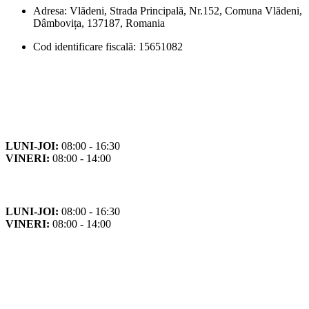
Adresa: Vlădeni, Strada Principală, Nr.152, Comuna Vlădeni,
Dâmbovița, 137187, Romania
Cod identificare fiscală: 15651082
Orar
Program de funcționare
LUNI-JOI:
08:00 - 16:30
VINERI:
08:00 - 14:00
Program cu publicul
LUNI-JOI:
08:00 - 16:30
VINERI:
08:00 - 14:00