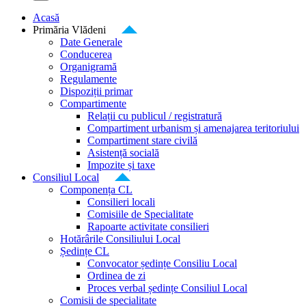
Acasă
Primăria Vlădeni
Date Generale
Conducerea
Organigramă
Regulamente
Dispoziții primar
Compartimente
Relații cu publicul / registratură
Compartiment urbanism și amenajarea teritoriului
Compartiment stare civilă
Asistență socială
Impozite și taxe
Consiliul Local
Componența CL
Consilieri locali
Comisiile de Specialitate
Rapoarte activitate consilieri
Hotărârile Consiliului Local
Ședințe CL
Convocator ședințe Consiliu Local
Ordinea de zi
Proces verbal ședințe Consiliul Local
Comisii de specialitate