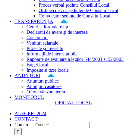
Proces verbal ședințe Consiliul Local
Ordinea de zi a ședinței de Consiliu Local
Convocator ședințe de Consiliu Local
TRANSPARENȚĂ
Cereri și formulare tip
Declarații de avere și de interese
Concursuri
Venituri salariale
Proiecte și investiții
Informații de interes public
Rapoarte de evaluare a legilor 544/2001 și 52/2003
Buget local
Impozite si taxe locale
ANUNȚURI
Anunțuri publice
Anunțuri căsătorie
Oferte vânzare teren
MONITORUL
OFICIAL LOCAL
ALEGERI 2024
CONTACT
Cautare...