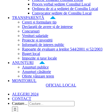
Proces verbal ședințe Consiliul Local
Ordinea de zi a ședinței de Consiliu Local
Convocator ședințe de Consiliu Local
TRANSPARENȚĂ
Cereri și formulare tip
Declarații de avere și de interese
Concursuri
Venituri salariale
Proiecte și investiții
Informații de interes public
Rapoarte de evaluare a legilor 544/2001 și 52/2003
Buget local
Impozite si taxe locale
ANUNȚURI
Anunțuri publice
Anunțuri căsătorie
Oferte vânzare teren
MONITORUL
OFICIAL LOCAL
ALEGERI 2024
CONTACT
Cautare...