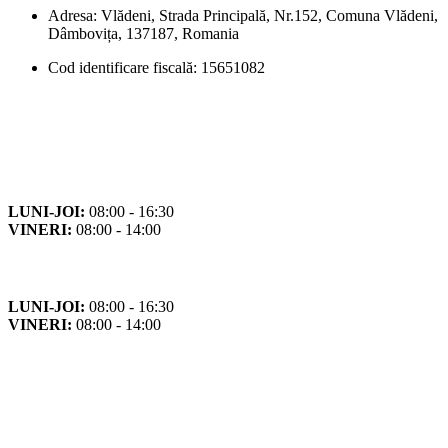
Adresa: Vlădeni, Strada Principală, Nr.152, Comuna Vlădeni,
Dâmbovița, 137187, Romania
Cod identificare fiscală: 15651082
Orar
Program de funcționare
LUNI-JOI:
08:00 - 16:30
VINERI:
08:00 - 14:00
Program cu publicul
LUNI-JOI:
08:00 - 16:30
VINERI:
08:00 - 14:00