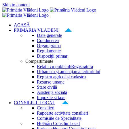
Skip to content
ACASĂ
PRIMĂRIA VLĂDENI
Date generale
Conducerea
Organigrama
Regulamente
Dispoziții primar
Compartimente
Relatii cu publicul/Registratură
Urbanism și amenajarea teritoriului
Registru agricol și cadastru
Resurse umane
Stare civilă
Asistență socială
Impozite si taxe
CONSILIUL LOCAL
Consilieri
Rapoarte activitate consilieri
Comisiile de Specialitate
Hotărâri Consiliu Local
Proiecte Hotarari Consiliu Local