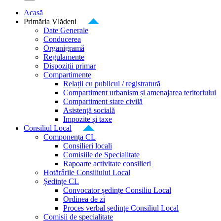
Acasă
Primăria Vlădeni
Date Generale
Conducerea
Organigramă
Regulamente
Dispoziții primar
Compartimente
Relații cu publicul / registratură
Compartiment urbanism și amenajarea teritoriului
Compartiment stare civilă
Asistență socială
Impozite și taxe
Consiliul Local
Componența CL
Consilieri locali
Comisiile de Specialitate
Rapoarte activitate consilieri
Hotărârile Consiliului Local
Ședințe CL
Convocator ședințe Consiliu Local
Ordinea de zi
Proces verbal ședințe Consiliul Local
Comisii de specialitate