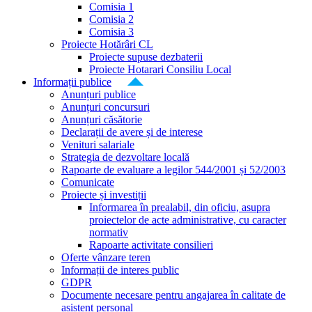
Comisia 1
Comisia 2
Comisia 3
Proiecte Hotărâri CL
Proiecte supuse dezbaterii
Proiecte Hotarari Consiliu Local
Informații publice
Anunțuri publice
Anunțuri concursuri
Anunțuri căsătorie
Declarații de avere și de interese
Venituri salariale
Strategia de dezvoltare locală
Rapoarte de evaluare a legilor 544/2001 și 52/2003
Comunicate
Proiecte și investiții
Informarea în prealabil, din oficiu, asupra
proiectelor de acte administrative, cu caracter
normativ
Rapoarte activitate consilieri
Oferte vânzare teren
Informații de interes public
GDPR
Documente necesare pentru angajarea în calitate de
asistent personal