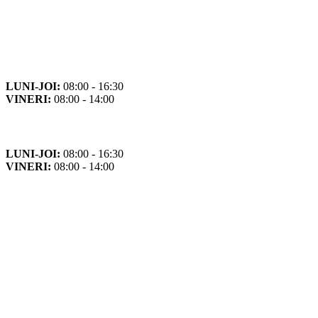
Orar
Program de funcționare
LUNI-JOI:
08:00 - 16:30
VINERI:
08:00 - 14:00
Program cu publicul
LUNI-JOI:
08:00 - 16:30
VINERI:
08:00 - 14:00