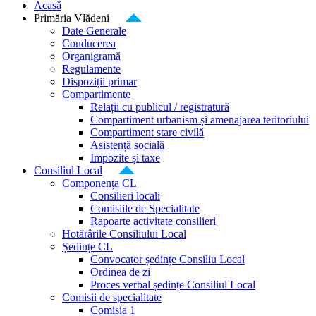
Acasă
Primăria Vlădeni
Date Generale
Conducerea
Organigramă
Regulamente
Dispoziții primar
Compartimente
Relații cu publicul / registratură
Compartiment urbanism și amenajarea teritoriului
Compartiment stare civilă
Asistență socială
Impozite și taxe
Consiliul Local
Componența CL
Consilieri locali
Comisiile de Specialitate
Rapoarte activitate consilieri
Hotărârile Consiliului Local
Ședințe CL
Convocator ședințe Consiliu Local
Ordinea de zi
Proces verbal ședințe Consiliul Local
Comisii de specialitate
Comisia 1