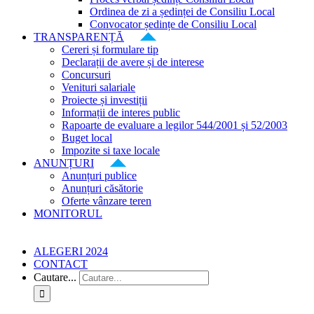
Ordinea de zi a ședinței de Consiliu Local
Convocator ședințe de Consiliu Local
TRANSPARENȚĂ
Cereri și formulare tip
Declarații de avere și de interese
Concursuri
Venituri salariale
Proiecte și investiții
Informații de interes public
Rapoarte de evaluare a legilor 544/2001 și 52/2003
Buget local
Impozite si taxe locale
ANUNȚURI
Anunțuri publice
Anunțuri căsătorie
Oferte vânzare teren
MONITORUL
ALEGERI 2024
CONTACT
Cautare...