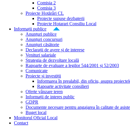
Comisia 2
Comisia 3
Proiecte Hotărâri CL
Proiecte supuse dezbaterii
Proiecte Hotarari Consiliu Local
Informații publice
Anunțuri publice
Anunțuri concursuri
Anunțuri căsătorie
Declarații de avere și de interese
Venituri salariale
Strategia de dezvoltare locală
Rapoarte de evaluare a legilor 544/2001 și 52/2003
Comunicate
Proiecte și investiții
Informarea în prealabil, din oficiu, asupra proiecte
Rapoarte activitate consilieri
Oferte vânzare teren
Informații de interes public
GDPR
Documente necesare pentru angajarea în calitate de asiste
Buget local
Monitorul Oficial Local
Contact