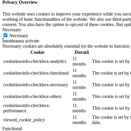
Privacy Overview
This website uses cookies to improve your experience while you navigat
working of basic functionalities of the website. We also use third-pa
consent. You also have the option to opt-out of these cookies. But op
Necessary
Necessary
Întotdeauna activate
Necessary cookies are absolutely essential for the website to function
Cookie
Durată
11
cookielawinfo-checkbox-analytics
This cookie is set b
months
11
cookielawinfo-checkbox-functional
The cookie is set by
months
11
cookielawinfo-checkbox-necessary
This cookie is set b
months
11
cookielawinfo-checkbox-others
This cookie is set b
months
cookielawinfo-checkbox-
11
This cookie is set b
performance
months
11
The cookie is set by
viewed_cookie_policy
months
data.
Functional