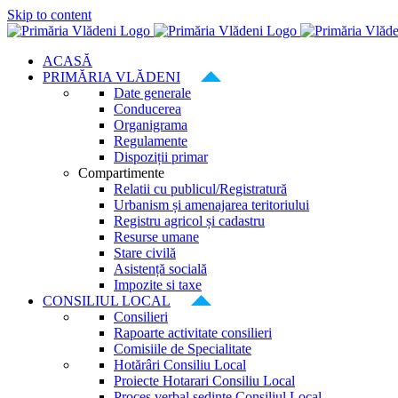
Skip to content
ACASĂ
PRIMĂRIA VLĂDENI
Date generale
Conducerea
Organigrama
Regulamente
Dispoziții primar
Compartimente
Relatii cu publicul/Registratură
Urbanism și amenajarea teritoriului
Registru agricol și cadastru
Resurse umane
Stare civilă
Asistență socială
Impozite si taxe
CONSILIUL LOCAL
Consilieri
Rapoarte activitate consilieri
Comisiile de Specialitate
Hotărâri Consiliu Local
Proiecte Hotarari Consiliu Local
Proces verbal ședințe Consiliul Local