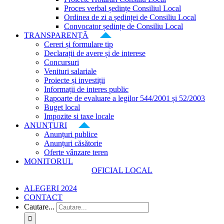
Proces verbal ședințe Consiliul Local
Ordinea de zi a ședinței de Consiliu Local
Convocator ședințe de Consiliu Local
TRANSPARENȚĂ
Cereri și formulare tip
Declarații de avere și de interese
Concursuri
Venituri salariale
Proiecte și investiții
Informații de interes public
Rapoarte de evaluare a legilor 544/2001 și 52/2003
Buget local
Impozite si taxe locale
ANUNȚURI
Anunțuri publice
Anunțuri căsătorie
Oferte vânzare teren
MONITORUL
OFICIAL LOCAL
ALEGERI 2024
CONTACT
Cautare...