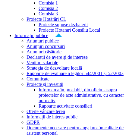
Comisia 1
Comisia 2
Comisia 3
Proiecte Hotărâri CL
Proiecte supuse dezbaterii
Proiecte Hotarari Consiliu Local
Informații publice
Anunțuri publice
Anunțuri concursuri
Anunțuri căsătorie
Declarații de avere și de interese
Venituri salariale
Strategia de dezvoltare locală
Rapoarte de evaluare a legilor 544/2001 și 52/2003
Comunicate
Proiecte și investiții
Informarea în prealabil, din oficiu, asupra
proiectelor de acte administrative, cu caracter
normativ
Rapoarte activitate consilieri
Oferte vânzare teren
Informații de interes public
GDPR
Documente necesare pentru angajarea în calitate de
asistent personal