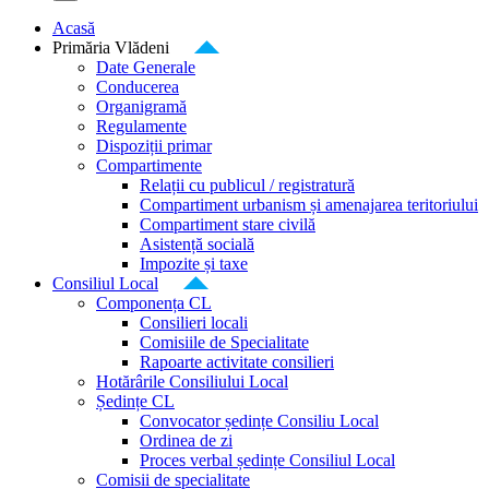
Acasă
Primăria Vlădeni
Date Generale
Conducerea
Organigramă
Regulamente
Dispoziții primar
Compartimente
Relații cu publicul / registratură
Compartiment urbanism și amenajarea teritoriului
Compartiment stare civilă
Asistență socială
Impozite și taxe
Consiliul Local
Componența CL
Consilieri locali
Comisiile de Specialitate
Rapoarte activitate consilieri
Hotărârile Consiliului Local
Ședințe CL
Convocator ședințe Consiliu Local
Ordinea de zi
Proces verbal ședințe Consiliul Local
Comisii de specialitate