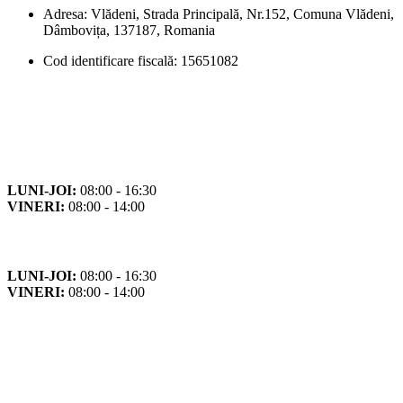
Adresa: Vlădeni, Strada Principală, Nr.152, Comuna Vlădeni,
Dâmbovița, 137187, Romania
Cod identificare fiscală: 15651082
Orar
Program de funcționare
LUNI-JOI:
08:00 - 16:30
VINERI:
08:00 - 14:00
Program cu publicul
LUNI-JOI:
08:00 - 16:30
VINERI:
08:00 - 14:00