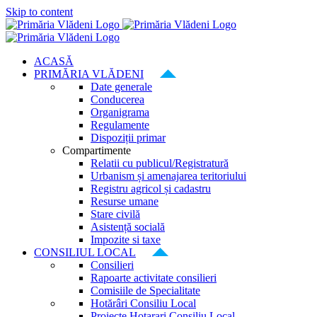
Skip to content
ACASĂ
PRIMĂRIA VLĂDENI
Date generale
Conducerea
Organigrama
Regulamente
Dispoziții primar
Compartimente
Relatii cu publicul/Registratură
Urbanism și amenajarea teritoriului
Registru agricol și cadastru
Resurse umane
Stare civilă
Asistență socială
Impozite si taxe
CONSILIUL LOCAL
Consilieri
Rapoarte activitate consilieri
Comisiile de Specialitate
Hotărâri Consiliu Local
Proiecte Hotarari Consiliu Local