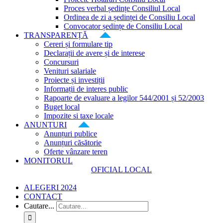
Proces verbal ședințe Consiliul Local
Ordinea de zi a ședinței de Consiliu Local
Convocator ședințe de Consiliu Local
TRANSPARENȚĂ
Cereri și formulare tip
Declarații de avere și de interese
Concursuri
Venituri salariale
Proiecte și investiții
Informații de interes public
Rapoarte de evaluare a legilor 544/2001 și 52/2003
Buget local
Impozite si taxe locale
ANUNȚURI
Anunțuri publice
Anunțuri căsătorie
Oferte vânzare teren
MONITORUL
OFICIAL LOCAL
ALEGERI 2024
CONTACT
Cautare...