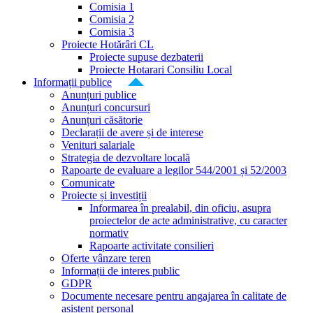
Comisia 1
Comisia 2
Comisia 3
Proiecte Hotărâri CL
Proiecte supuse dezbaterii
Proiecte Hotarari Consiliu Local
Informații publice
Anunțuri publice
Anunțuri concursuri
Anunțuri căsătorie
Declarații de avere și de interese
Venituri salariale
Strategia de dezvoltare locală
Rapoarte de evaluare a legilor 544/2001 și 52/2003
Comunicate
Proiecte și investiții
Informarea în prealabil, din oficiu, asupra
proiectelor de acte administrative, cu caracter
normativ
Rapoarte activitate consilieri
Oferte vânzare teren
Informații de interes public
GDPR
Documente necesare pentru angajarea în calitate de
asistent personal