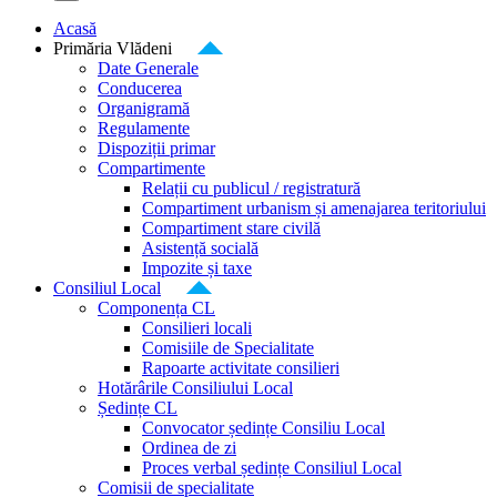
Acasă
Primăria Vlădeni
Date Generale
Conducerea
Organigramă
Regulamente
Dispoziții primar
Compartimente
Relații cu publicul / registratură
Compartiment urbanism și amenajarea teritoriului
Compartiment stare civilă
Asistență socială
Impozite și taxe
Consiliul Local
Componența CL
Consilieri locali
Comisiile de Specialitate
Rapoarte activitate consilieri
Hotărârile Consiliului Local
Ședințe CL
Convocator ședințe Consiliu Local
Ordinea de zi
Proces verbal ședințe Consiliul Local
Comisii de specialitate