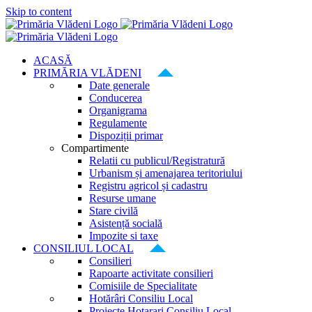
Skip to content
ACASĂ
PRIMĂRIA VLĂDENI
Date generale
Conducerea
Organigrama
Regulamente
Dispoziții primar
Compartimente
Relatii cu publicul/Registratură
Urbanism și amenajarea teritoriului
Registru agricol și cadastru
Resurse umane
Stare civilă
Asistență socială
Impozite si taxe
CONSILIUL LOCAL
Consilieri
Rapoarte activitate consilieri
Comisiile de Specialitate
Hotărâri Consiliu Local
Proiecte Hotarari Consiliu Local