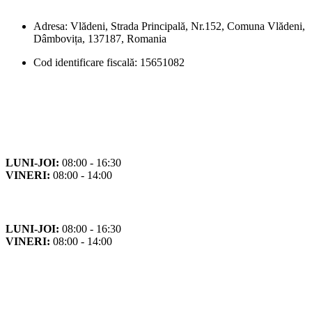
Adresa: Vlădeni, Strada Principală, Nr.152, Comuna Vlădeni,
Dâmbovița, 137187, Romania
Cod identificare fiscală: 15651082
Orar
Program de funcționare
LUNI-JOI:
08:00 - 16:30
VINERI:
08:00 - 14:00
Program cu publicul
LUNI-JOI:
08:00 - 16:30
VINERI:
08:00 - 14:00