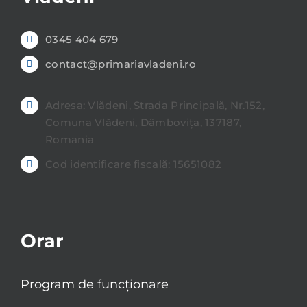
0345 404 679
contact@primariavladeni.ro
Adresa: Vlădeni, Strada Principală, Nr.152,
Comuna Vlădeni, Dâmbovița, 137187,
Romania
Cod identificare fiscală: 15651082
Orar
Program de funcționare