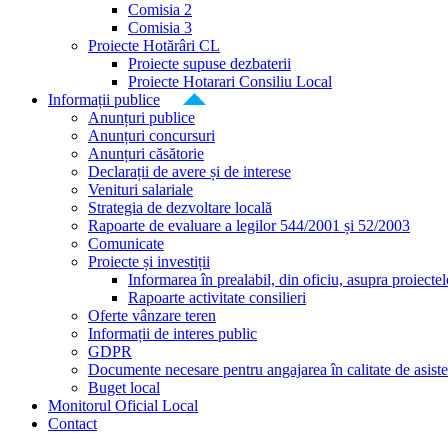
Comisia 2
Comisia 3
Proiecte Hotărâri CL
Proiecte supuse dezbaterii
Proiecte Hotarari Consiliu Local
Informații publice
Anunțuri publice
Anunțuri concursuri
Anunțuri căsătorie
Declarații de avere și de interese
Venituri salariale
Strategia de dezvoltare locală
Rapoarte de evaluare a legilor 544/2001 și 52/2003
Comunicate
Proiecte și investiții
Informarea în prealabil, din oficiu, asupra proiecte
Rapoarte activitate consilieri
Oferte vânzare teren
Informații de interes public
GDPR
Documente necesare pentru angajarea în calitate de asiste
Buget local
Monitorul Oficial Local
Contact