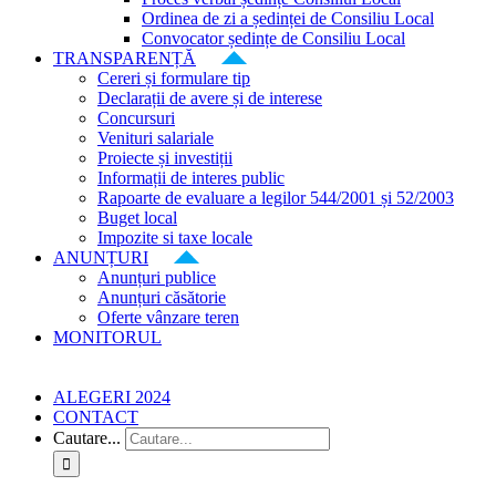
Ordinea de zi a ședinței de Consiliu Local
Convocator ședințe de Consiliu Local
TRANSPARENȚĂ
Cereri și formulare tip
Declarații de avere și de interese
Concursuri
Venituri salariale
Proiecte și investiții
Informații de interes public
Rapoarte de evaluare a legilor 544/2001 și 52/2003
Buget local
Impozite si taxe locale
ANUNȚURI
Anunțuri publice
Anunțuri căsătorie
Oferte vânzare teren
MONITORUL
ALEGERI 2024
CONTACT
Cautare...