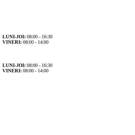
Orar
Program de funcționare
LUNI-JOI:
08:00 - 16:30
VINERI:
08:00 - 14:00
Program cu publicul
LUNI-JOI:
08:00 - 16:30
VINERI:
08:00 - 14:00