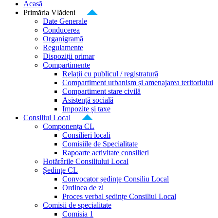
Acasă
Primăria Vlădeni
Date Generale
Conducerea
Organigramă
Regulamente
Dispoziții primar
Compartimente
Relații cu publicul / registratură
Compartiment urbanism și amenajarea teritoriului
Compartiment stare civilă
Asistență socială
Impozite și taxe
Consiliul Local
Componența CL
Consilieri locali
Comisiile de Specialitate
Rapoarte activitate consilieri
Hotărârile Consiliului Local
Ședințe CL
Convocator ședințe Consiliu Local
Ordinea de zi
Proces verbal ședințe Consiliul Local
Comisii de specialitate
Comisia 1