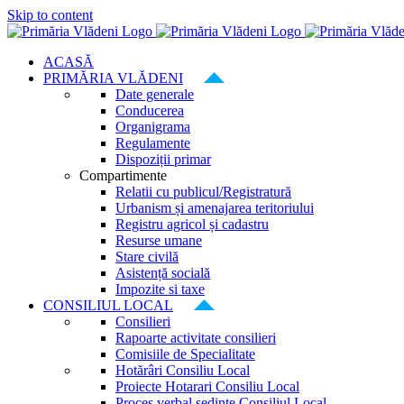
Skip to content
ACASĂ
PRIMĂRIA VLĂDENI
Date generale
Conducerea
Organigrama
Regulamente
Dispoziții primar
Compartimente
Relatii cu publicul/Registratură
Urbanism și amenajarea teritoriului
Registru agricol și cadastru
Resurse umane
Stare civilă
Asistență socială
Impozite si taxe
CONSILIUL LOCAL
Consilieri
Rapoarte activitate consilieri
Comisiile de Specialitate
Hotărâri Consiliu Local
Proiecte Hotarari Consiliu Local
Proces verbal ședințe Consiliul Local