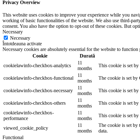
Privacy Overview
This website uses cookies to improve your experience while you navigat
working of basic functionalities of the website. We also use third-pa
consent. You also have the option to opt-out of these cookies. But op
Necessary
Necessary
Întotdeauna activate
Necessary cookies are absolutely essential for the website to function
Cookie
Durată
11
cookielawinfo-checkbox-analytics
This cookie is set b
months
11
cookielawinfo-checkbox-functional
The cookie is set by
months
11
cookielawinfo-checkbox-necessary
This cookie is set b
months
11
cookielawinfo-checkbox-others
This cookie is set b
months
cookielawinfo-checkbox-
11
This cookie is set b
performance
months
11
The cookie is set by
viewed_cookie_policy
months
data.
Functional