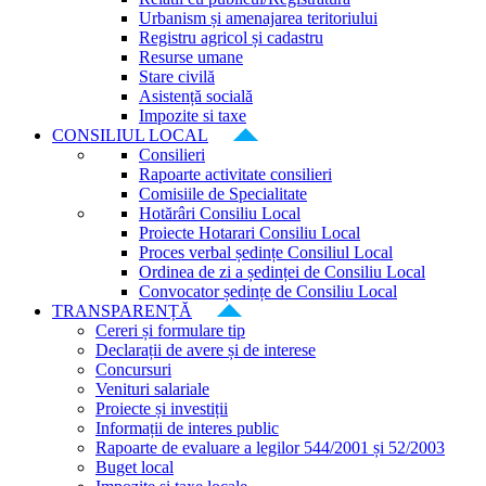
Urbanism și amenajarea teritoriului
Registru agricol și cadastru
Resurse umane
Stare civilă
Asistență socială
Impozite si taxe
CONSILIUL LOCAL
Consilieri
Rapoarte activitate consilieri
Comisiile de Specialitate
Hotărâri Consiliu Local
Proiecte Hotarari Consiliu Local
Proces verbal ședințe Consiliul Local
Ordinea de zi a ședinței de Consiliu Local
Convocator ședințe de Consiliu Local
TRANSPARENȚĂ
Cereri și formulare tip
Declarații de avere și de interese
Concursuri
Venituri salariale
Proiecte și investiții
Informații de interes public
Rapoarte de evaluare a legilor 544/2001 și 52/2003
Buget local