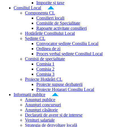
Impozite și taxe
Consiliul Local
Componența CL
Consilieri locali
Comisiile de Specialitate
Rapoarte activitate consilieri
Hotărârile Consiliului Local
Ședințe CL
Convocator ședințe Consiliu Local
Ordinea de zi
Proces verbal ședințe Consiliul Local
Comisii de specialitate
Comisia 1
Comisia 2
Comisia 3
Proiecte Hotărâri CL
Proiecte supuse dezbaterii
Proiecte Hotarari Consiliu Local
Informații publice
Anunțuri publice
Anunțuri concursuri
Anunțuri căsătorie
Declarații de avere și de interese
Venituri salariale
Strategia de dezvoltare locală