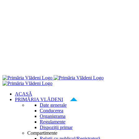
ACASĂ
PRIMĂRIA VLĂDENI
Date generale
Conducerea
Organigrama
Regulamente
Dispoziții primar
Compartimente
Relatii cu publicul/Registratură