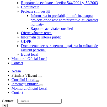
Rapoarte de evaluare a legilor 544/2001 și 52/2003
Comunicate
Proiecte și investiții
Informarea în prealabil, din oficiu, asupra
proiectelor de acte administrative, cu caracter
normativ
Rapoarte activitate consilieri
Oferte vânzare teren
Informații de interes public
GDPR
Documente necesare pentru angajarea în calitate de
asistent personal
Buget local
Monitorul Oficial Local
Contact
Acasă
Primăria Vlădeni
Consiliul Local
Informații publice
Monitorul Oficial Local
Contact
Cautare...