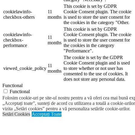
This cookie is set by GDPR
cookielawinfo-
11
Cookie Consent plugin. The cookie
checkbox-others
months
is used to store the user consent for
the cookies in the category "Other.
This cookie is set by GDPR
cookielawinfo-
Cookie Consent plugin. The cookie
11
checkbox-
is used to store the user consent for
months
performance
the cookies in the category
"Performance".
The cookie is set by the GDPR
Cookie Consent plugin and is used
11
viewed_cookie_policy
to store whether or not user has
months
consented to the use of cookies. It
does not store any personal data.
Functional
Functional
Functional cookies help to perform certain functionalities like
Folosim cookie-uri pe site-ul nostru pentru a vă oferi cea mai bună ex
sharing the content of the website on social media platforms, collect
„Acceptați toate”, sunteți de acord cu utilizarea a totală a cookie-urilor
feedbacks, and other third-party features.
vizita „Setări cookies” pentru a vă personaliza setările cookie-urilor.
Performance
Setări Cookies
Acceptați Toate
Performance
Performance cookies are used to understand and analyze the key
performance indexes of the website which helps in delivering a