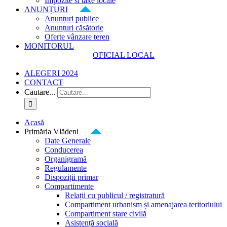
Impozite si taxe locale
ANUNȚURI
Anunțuri publice
Anunțuri căsătorie
Oferte vânzare teren
MONITORUL
OFICIAL LOCAL
ALEGERI 2024
CONTACT
Cautare...
Acasă
Primăria Vlădeni
Date Generale
Conducerea
Organigramă
Regulamente
Dispoziții primar
Compartimente
Relații cu publicul / registratură
Compartiment urbanism și amenajarea teritoriului
Compartiment stare civilă
Asistență socială