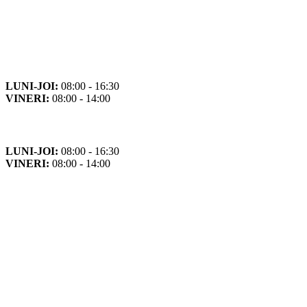
Orar
Program de funcționare
LUNI-JOI:
08:00 - 16:30
VINERI:
08:00 - 14:00
Program cu publicul
LUNI-JOI:
08:00 - 16:30
VINERI:
08:00 - 14:00