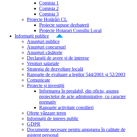
Comisia 1
Comisia 2
Comisia 3
Proiecte Hotărâri CL
Proiecte supuse dezbaterii
Proiecte Hotarari Consiliu Local
Informații publice
Anunțuri publice
Anunțuri concursuri
Anunțuri căsătorie
Declarații de avere și de interese
Venituri salariale
Strategia de dezvoltare locală
Rapoarte de evaluare a legilor 544/2001 și 52/2003
Comunicate
Proiecte și investiții
Informarea în prealabil, din oficiu, asupra
proiectelor de acte administrative, cu caracter
normativ
Rapoarte activitate consilieri
Oferte vânzare teren
Informații de interes public
GDPR
Documente necesare pentru angajarea în calitate de
asistent personal