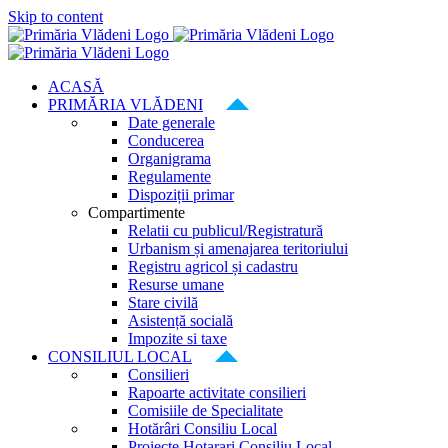
Skip to content
ACASĂ
PRIMĂRIA VLĂDENI
Date generale
Conducerea
Organigrama
Regulamente
Dispoziții primar
Compartimente
Relatii cu publicul/Registratură
Urbanism și amenajarea teritoriului
Registru agricol și cadastru
Resurse umane
Stare civilă
Asistență socială
Impozite si taxe
CONSILIUL LOCAL
Consilieri
Rapoarte activitate consilieri
Comisiile de Specialitate
Hotărâri Consiliu Local
Proiecte Hotarari Consiliu Local