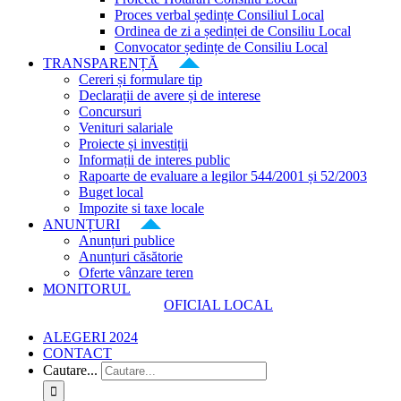
Proces verbal ședințe Consiliul Local
Ordinea de zi a ședinței de Consiliu Local
Convocator ședințe de Consiliu Local
TRANSPARENȚĂ
Cereri și formulare tip
Declarații de avere și de interese
Concursuri
Venituri salariale
Proiecte și investiții
Informații de interes public
Rapoarte de evaluare a legilor 544/2001 și 52/2003
Buget local
Impozite si taxe locale
ANUNȚURI
Anunțuri publice
Anunțuri căsătorie
Oferte vânzare teren
MONITORUL
OFICIAL LOCAL
ALEGERI 2024
CONTACT
Cautare...