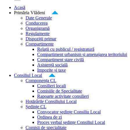
Acasă
Primăria Vlădeni
Date Generale
Conducerea
Organigramă
Regulamente
Dispoziții primar
Compartimente
Relații cu publicul / registratură
Compartiment urbanism și amenajarea teritoriului
Compartiment stare civilă
Asistență socială
Impozite și taxe
Consiliul Local
Componența CL
Consilieri locali
Comisiile de Specialitate
Rapoarte activitate consilieri
Hotărârile Consiliului Local
Ședințe CL
Convocator ședințe Consiliu Local
Ordinea de zi
Proces verbal ședințe Consiliul Local
Comisii de specialitate