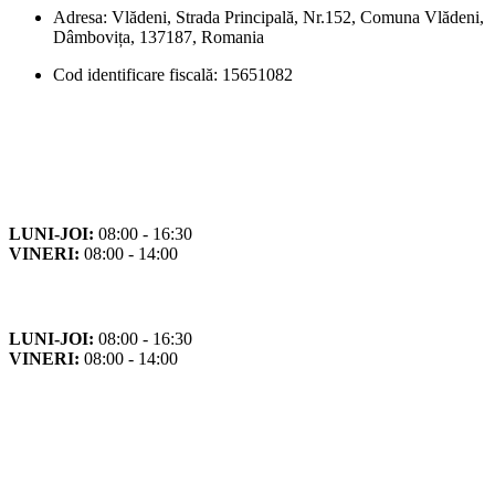
Adresa: Vlădeni, Strada Principală, Nr.152, Comuna Vlădeni,
Dâmbovița, 137187, Romania
Cod identificare fiscală: 15651082
Orar
Program de funcționare
LUNI-JOI:
08:00 - 16:30
VINERI:
08:00 - 14:00
Program cu publicul
LUNI-JOI:
08:00 - 16:30
VINERI:
08:00 - 14:00