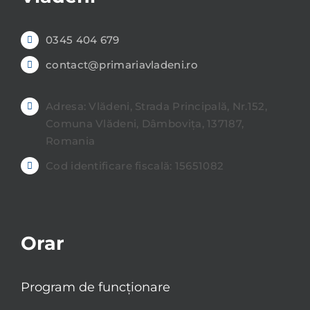
0345 404 679
contact@primariavladeni.ro
Adresa: Vlădeni, Strada Principală, Nr.152,
Comuna Vlădeni, Dâmbovița, 137187,
Romania
Cod identificare fiscală: 15651082
Orar
Program de funcționare