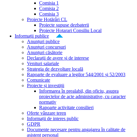
Comisia 1
Comisia 2
Comisia 3
Proiecte Hotărâri CL
Proiecte supuse dezbaterii
Proiecte Hotarari Consiliu Local
Informații publice
Anunțuri publice
Anunțuri concursuri
Anunțuri căsătorie
Declarații de avere și de interese
Venituri salariale
Strategia de dezvoltare locală
Rapoarte de evaluare a legilor 544/2001 și 52/2003
Comunicate
Proiecte și investiții
Informarea în prealabil, din oficiu, asupra
proiectelor de acte administrative, cu caracter
normativ
Rapoarte activitate consilieri
Oferte vânzare teren
Informații de interes public
GDPR
Documente necesare pentru angajarea în calitate de
asistent personal