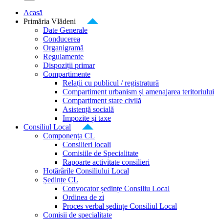
Acasă
Primăria Vlădeni
Date Generale
Conducerea
Organigramă
Regulamente
Dispoziții primar
Compartimente
Relații cu publicul / registratură
Compartiment urbanism și amenajarea teritoriului
Compartiment stare civilă
Asistență socială
Impozite și taxe
Consiliul Local
Componența CL
Consilieri locali
Comisiile de Specialitate
Rapoarte activitate consilieri
Hotărârile Consiliului Local
Ședințe CL
Convocator ședințe Consiliu Local
Ordinea de zi
Proces verbal ședințe Consiliul Local
Comisii de specialitate