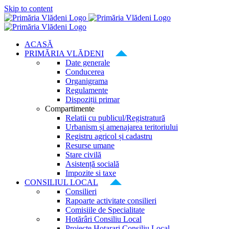
Skip to content
ACASĂ
PRIMĂRIA VLĂDENI
Date generale
Conducerea
Organigrama
Regulamente
Dispoziții primar
Compartimente
Relatii cu publicul/Registratură
Urbanism și amenajarea teritoriului
Registru agricol și cadastru
Resurse umane
Stare civilă
Asistență socială
Impozite si taxe
CONSILIUL LOCAL
Consilieri
Rapoarte activitate consilieri
Comisiile de Specialitate
Hotărâri Consiliu Local
Proiecte Hotarari Consiliu Local