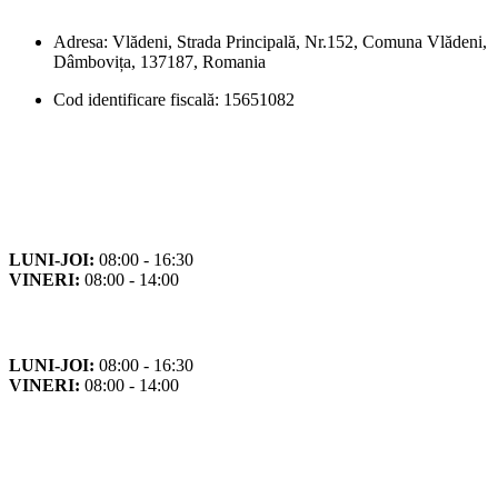
Adresa: Vlădeni, Strada Principală, Nr.152, Comuna Vlădeni,
Dâmbovița, 137187, Romania
Cod identificare fiscală: 15651082
Orar
Program de funcționare
LUNI-JOI:
08:00 - 16:30
VINERI:
08:00 - 14:00
Program cu publicul
LUNI-JOI:
08:00 - 16:30
VINERI:
08:00 - 14:00