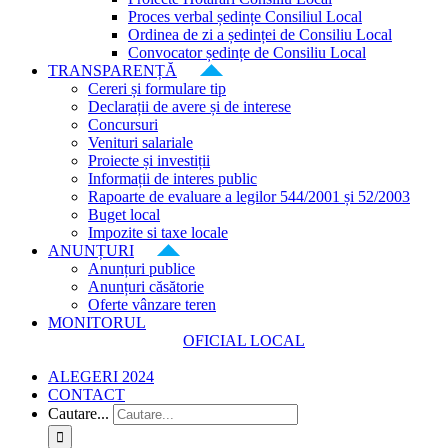
Proces verbal ședințe Consiliul Local
Ordinea de zi a ședinței de Consiliu Local
Convocator ședințe de Consiliu Local
TRANSPARENȚĂ
Cereri și formulare tip
Declarații de avere și de interese
Concursuri
Venituri salariale
Proiecte și investiții
Informații de interes public
Rapoarte de evaluare a legilor 544/2001 și 52/2003
Buget local
Impozite si taxe locale
ANUNȚURI
Anunțuri publice
Anunțuri căsătorie
Oferte vânzare teren
MONITORUL
OFICIAL LOCAL
ALEGERI 2024
CONTACT
Cautare...