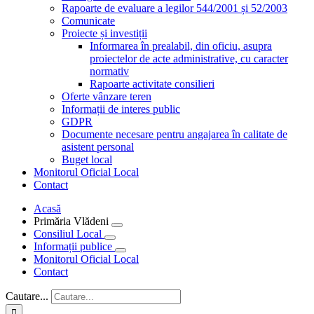
Rapoarte de evaluare a legilor 544/2001 și 52/2003
Comunicate
Proiecte și investiții
Informarea în prealabil, din oficiu, asupra
proiectelor de acte administrative, cu caracter
normativ
Rapoarte activitate consilieri
Oferte vânzare teren
Informații de interes public
GDPR
Documente necesare pentru angajarea în calitate de
asistent personal
Buget local
Monitorul Oficial Local
Contact
Acasă
Primăria Vlădeni
Consiliul Local
Informații publice
Monitorul Oficial Local
Contact
Cautare...