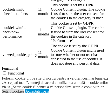
This cookie is set by GDPR
cookielawinfo-
11
Cookie Consent plugin. The cookie
checkbox-others
months
is used to store the user consent for
the cookies in the category "Other.
This cookie is set by GDPR
cookielawinfo-
Cookie Consent plugin. The cookie
11
checkbox-
is used to store the user consent for
months
performance
the cookies in the category
"Performance".
The cookie is set by the GDPR
Cookie Consent plugin and is used
11
viewed_cookie_policy
to store whether or not user has
months
consented to the use of cookies. It
does not store any personal data.
Functional
Functional
Functional cookies help to perform certain functionalities like
Folosim cookie-uri pe site-ul nostru pentru a vă oferi cea mai bună ex
sharing the content of the website on social media platforms, collect
„Acceptați toate”, sunteți de acord cu utilizarea a totală a cookie-urilor
feedbacks, and other third-party features.
vizita „Setări cookies” pentru a vă personaliza setările cookie-urilor.
Performance
Setări Cookies
Acceptați Toate
Performance
Performance cookies are used to understand and analyze the key
performance indexes of the website which helps in delivering a