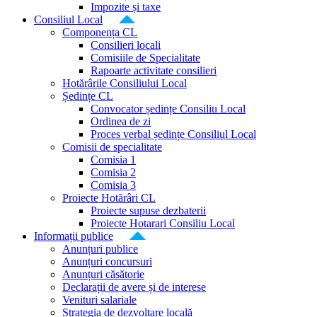
Impozite și taxe
Consiliul Local
Componența CL
Consilieri locali
Comisiile de Specialitate
Rapoarte activitate consilieri
Hotărârile Consiliului Local
Ședințe CL
Convocator ședințe Consiliu Local
Ordinea de zi
Proces verbal ședințe Consiliul Local
Comisii de specialitate
Comisia 1
Comisia 2
Comisia 3
Proiecte Hotărâri CL
Proiecte supuse dezbaterii
Proiecte Hotarari Consiliu Local
Informații publice
Anunțuri publice
Anunțuri concursuri
Anunțuri căsătorie
Declarații de avere și de interese
Venituri salariale
Strategia de dezvoltare locală