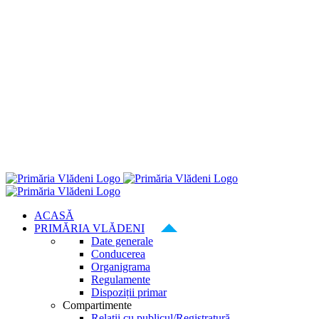
ACASĂ
PRIMĂRIA VLĂDENI
Date generale
Conducerea
Organigrama
Regulamente
Dispoziții primar
Compartimente
Relatii cu publicul/Registratură