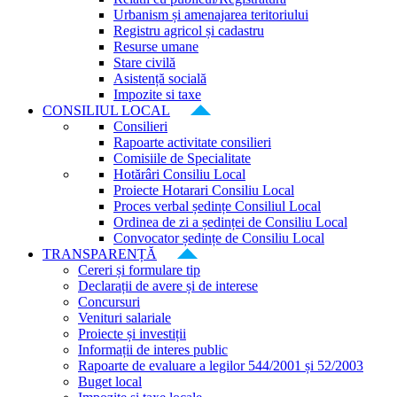
Urbanism și amenajarea teritoriului
Registru agricol și cadastru
Resurse umane
Stare civilă
Asistență socială
Impozite si taxe
CONSILIUL LOCAL
Consilieri
Rapoarte activitate consilieri
Comisiile de Specialitate
Hotărâri Consiliu Local
Proiecte Hotarari Consiliu Local
Proces verbal ședințe Consiliul Local
Ordinea de zi a ședinței de Consiliu Local
Convocator ședințe de Consiliu Local
TRANSPARENȚĂ
Cereri și formulare tip
Declarații de avere și de interese
Concursuri
Venituri salariale
Proiecte și investiții
Informații de interes public
Rapoarte de evaluare a legilor 544/2001 și 52/2003
Buget local