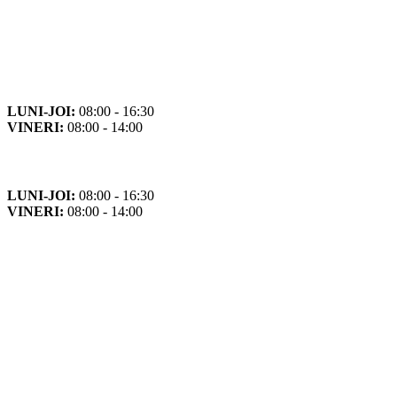
Orar
Program de funcționare
LUNI-JOI:
08:00 - 16:30
VINERI:
08:00 - 14:00
Program cu publicul
LUNI-JOI:
08:00 - 16:30
VINERI:
08:00 - 14:00