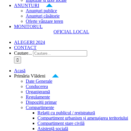
Impozite si taxe locale
ANUNȚURI
Anunțuri publice
Anunțuri căsătorie
Oferte vânzare teren
MONITORUL
OFICIAL LOCAL
ALEGERI 2024
CONTACT
Cautare...
Acasă
Primăria Vlădeni
Date Generale
Conducerea
Organigramă
Regulamente
Dispoziții primar
Compartimente
Relații cu publicul / registratură
Compartiment urbanism și amenajarea teritoriului
Compartiment stare civilă
Asistență socială