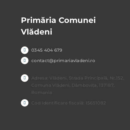
Primăria Comunei
Vlădeni
0345 404 679
contact@primariavladeni.ro
Adresa: Vlădeni, Strada Principală, Nr.152,
Comuna Vlădeni, Dâmbovița, 137187,
Romania
Cod identificare fiscală: 15651082