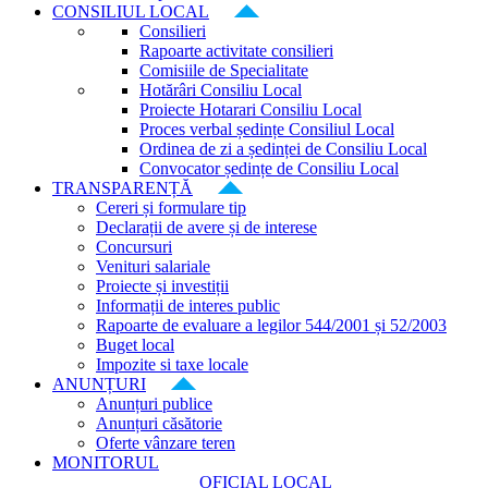
CONSILIUL LOCAL
Consilieri
Rapoarte activitate consilieri
Comisiile de Specialitate
Hotărâri Consiliu Local
Proiecte Hotarari Consiliu Local
Proces verbal ședințe Consiliul Local
Ordinea de zi a ședinței de Consiliu Local
Convocator ședințe de Consiliu Local
TRANSPARENȚĂ
Cereri și formulare tip
Declarații de avere și de interese
Concursuri
Venituri salariale
Proiecte și investiții
Informații de interes public
Rapoarte de evaluare a legilor 544/2001 și 52/2003
Buget local
Impozite si taxe locale
ANUNȚURI
Anunțuri publice
Anunțuri căsătorie
Oferte vânzare teren
MONITORUL
OFICIAL LOCAL