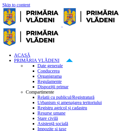
Skip to content
ACASĂ
PRIMĂRIA VLĂDENI
Date generale
Conducerea
Organigrama
Regulamente
Dispoziții primar
Compartimente
Relatii cu publicul/Registratură
Urbanism și amenajarea teritoriului
Registru agricol și cadastru
Resurse umane
Stare civilă
Asistență socială
Impozite si taxe