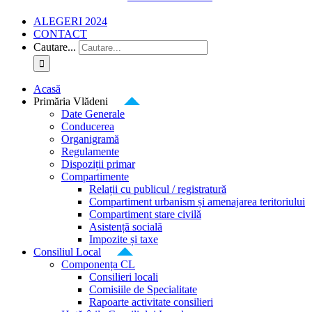
ALEGERI 2024
CONTACT
Cautare...
Acasă
Primăria Vlădeni
Date Generale
Conducerea
Organigramă
Regulamente
Dispoziții primar
Compartimente
Relații cu publicul / registratură
Compartiment urbanism și amenajarea teritoriului
Compartiment stare civilă
Asistență socială
Impozite și taxe
Consiliul Local
Componența CL
Consilieri locali
Comisiile de Specialitate
Rapoarte activitate consilieri