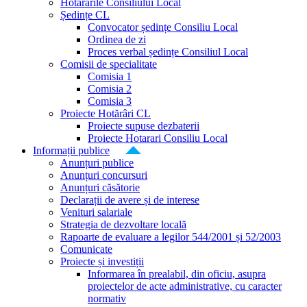
Hotărârile Consiliului Local
Ședințe CL
Convocator ședințe Consiliu Local
Ordinea de zi
Proces verbal ședințe Consiliul Local
Comisii de specialitate
Comisia 1
Comisia 2
Comisia 3
Proiecte Hotărâri CL
Proiecte supuse dezbaterii
Proiecte Hotarari Consiliu Local
Informații publice
Anunțuri publice
Anunțuri concursuri
Anunțuri căsătorie
Declarații de avere și de interese
Venituri salariale
Strategia de dezvoltare locală
Rapoarte de evaluare a legilor 544/2001 și 52/2003
Comunicate
Proiecte și investiții
Informarea în prealabil, din oficiu, asupra
proiectelor de acte administrative, cu caracter
normativ