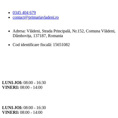
Vlădeni
0345 404 679
contact@primariavladeni.ro
Adresa: Vlădeni, Strada Principală, Nr.152, Comuna Vlădeni,
Dâmbovița, 137187, Romania
Cod identificare fiscală: 15651082
Orar
Program de funcționare
LUNI-JOI:
08:00 - 16:30
VINERI:
08:00 - 14:00
Program cu publicul
LUNI-JOI:
08:00 - 16:30
VINERI:
08:00 - 14:00