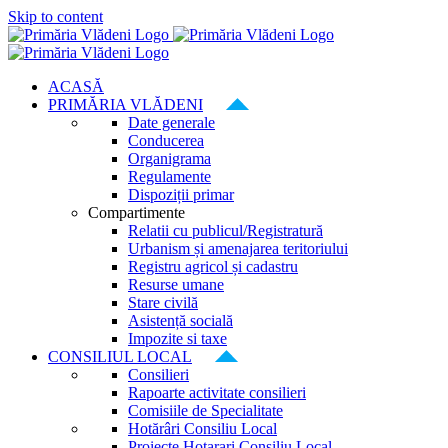
Skip to content
ACASĂ
PRIMĂRIA VLĂDENI
Date generale
Conducerea
Organigrama
Regulamente
Dispoziții primar
Compartimente
Relatii cu publicul/Registratură
Urbanism și amenajarea teritoriului
Registru agricol și cadastru
Resurse umane
Stare civilă
Asistență socială
Impozite si taxe
CONSILIUL LOCAL
Consilieri
Rapoarte activitate consilieri
Comisiile de Specialitate
Hotărâri Consiliu Local
Proiecte Hotarari Consiliu Local