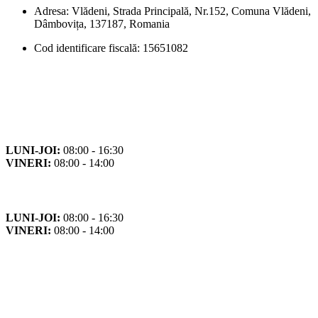
Adresa: Vlădeni, Strada Principală, Nr.152, Comuna Vlădeni,
Dâmbovița, 137187, Romania
Cod identificare fiscală: 15651082
Orar
Program de funcționare
LUNI-JOI:
08:00 - 16:30
VINERI:
08:00 - 14:00
Program cu publicul
LUNI-JOI:
08:00 - 16:30
VINERI:
08:00 - 14:00