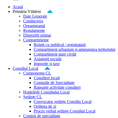
Acasă
Primăria Vlădeni
Date Generale
Conducerea
Organigramă
Regulamente
Dispoziții primar
Compartimente
Relații cu publicul / registratură
Compartiment urbanism și amenajarea teritoriului
Compartiment stare civilă
Asistență socială
Impozite și taxe
Consiliul Local
Componența CL
Consilieri locali
Comisiile de Specialitate
Rapoarte activitate consilieri
Hotărârile Consiliului Local
Ședințe CL
Convocator ședințe Consiliu Local
Ordinea de zi
Proces verbal ședințe Consiliul Local
Comisii de specialitate