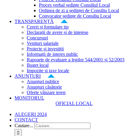
Proces verbal ședințe Consiliul Local
Ordinea de zi a ședinței de Consiliu Local
Convocator ședințe de Consiliu Local
TRANSPARENȚĂ
Cereri și formulare tip
Declarații de avere și de interese
Concursuri
Venituri salariale
Proiecte și investiții
Informații de interes public
Rapoarte de evaluare a legilor 544/2001 și 52/2003
Buget local
Impozite si taxe locale
ANUNȚURI
Anunțuri publice
Anunțuri căsătorie
Oferte vânzare teren
MONITORUL
OFICIAL LOCAL
ALEGERI 2024
CONTACT
Cautare...