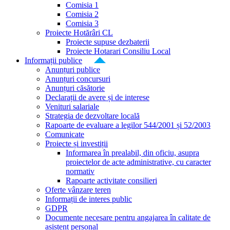
Comisia 1
Comisia 2
Comisia 3
Proiecte Hotărâri CL
Proiecte supuse dezbaterii
Proiecte Hotarari Consiliu Local
Informații publice
Anunțuri publice
Anunțuri concursuri
Anunțuri căsătorie
Declarații de avere și de interese
Venituri salariale
Strategia de dezvoltare locală
Rapoarte de evaluare a legilor 544/2001 și 52/2003
Comunicate
Proiecte și investiții
Informarea în prealabil, din oficiu, asupra
proiectelor de acte administrative, cu caracter
normativ
Rapoarte activitate consilieri
Oferte vânzare teren
Informații de interes public
GDPR
Documente necesare pentru angajarea în calitate de
asistent personal