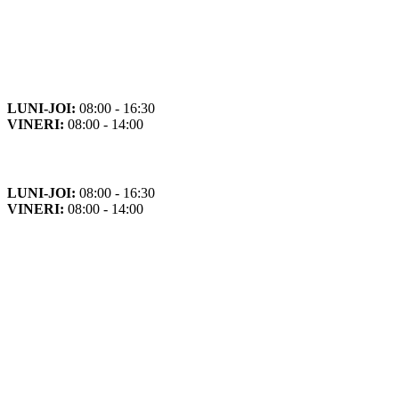
Orar
Program de funcționare
LUNI-JOI:
08:00 - 16:30
VINERI:
08:00 - 14:00
Program cu publicul
LUNI-JOI:
08:00 - 16:30
VINERI:
08:00 - 14:00