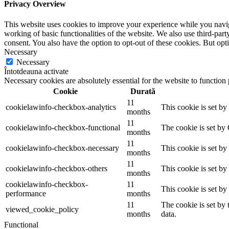
Privacy Overview
This website uses cookies to improve your experience while you navigat
working of basic functionalities of the website. We also use third-pa
consent. You also have the option to opt-out of these cookies. But op
Necessary
Necessary
Întotdeauna activate
Necessary cookies are absolutely essential for the website to function
Cookie
Durată
11
cookielawinfo-checkbox-analytics
This cookie is set b
months
11
cookielawinfo-checkbox-functional
The cookie is set by
months
11
cookielawinfo-checkbox-necessary
This cookie is set b
months
11
cookielawinfo-checkbox-others
This cookie is set b
months
cookielawinfo-checkbox-
11
This cookie is set b
performance
months
11
The cookie is set by
viewed_cookie_policy
months
data.
Functional