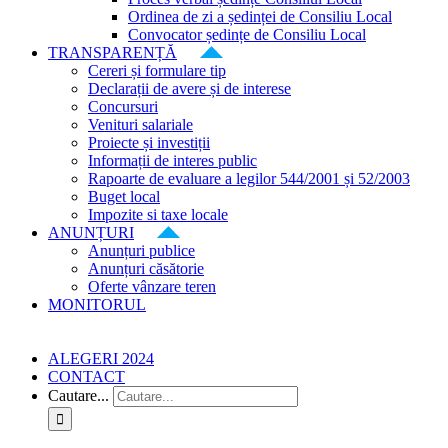
Ordinea de zi a ședinței de Consiliu Local
Convocator ședințe de Consiliu Local
TRANSPARENȚĂ
Cereri și formulare tip
Declarații de avere și de interese
Concursuri
Venituri salariale
Proiecte și investiții
Informații de interes public
Rapoarte de evaluare a legilor 544/2001 și 52/2003
Buget local
Impozite si taxe locale
ANUNȚURI
Anunțuri publice
Anunțuri căsătorie
Oferte vânzare teren
MONITORUL
ALEGERI 2024
CONTACT
Cautare...