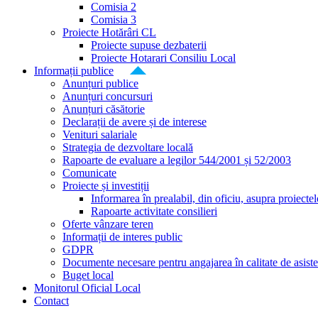
Comisia 2
Comisia 3
Proiecte Hotărâri CL
Proiecte supuse dezbaterii
Proiecte Hotarari Consiliu Local
Informații publice
Anunțuri publice
Anunțuri concursuri
Anunțuri căsătorie
Declarații de avere și de interese
Venituri salariale
Strategia de dezvoltare locală
Rapoarte de evaluare a legilor 544/2001 și 52/2003
Comunicate
Proiecte și investiții
Informarea în prealabil, din oficiu, asupra proiecte
Rapoarte activitate consilieri
Oferte vânzare teren
Informații de interes public
GDPR
Documente necesare pentru angajarea în calitate de asiste
Buget local
Monitorul Oficial Local
Contact