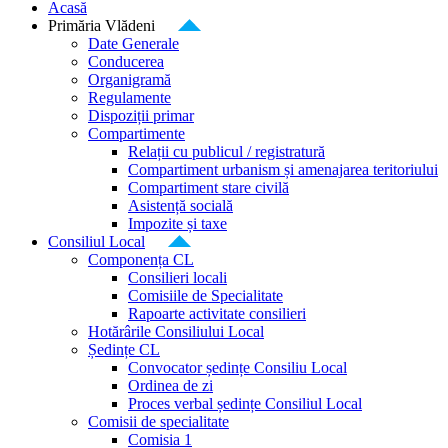
Acasă
Primăria Vlădeni
Date Generale
Conducerea
Organigramă
Regulamente
Dispoziții primar
Compartimente
Relații cu publicul / registratură
Compartiment urbanism și amenajarea teritoriului
Compartiment stare civilă
Asistență socială
Impozite și taxe
Consiliul Local
Componența CL
Consilieri locali
Comisiile de Specialitate
Rapoarte activitate consilieri
Hotărârile Consiliului Local
Ședințe CL
Convocator ședințe Consiliu Local
Ordinea de zi
Proces verbal ședințe Consiliul Local
Comisii de specialitate
Comisia 1