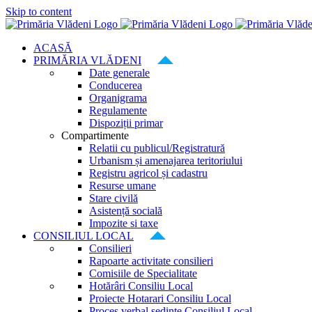
Skip to content
ACASĂ
PRIMĂRIA VLĂDENI
Date generale
Conducerea
Organigrama
Regulamente
Dispoziții primar
Compartimente
Relatii cu publicul/Registratură
Urbanism și amenajarea teritoriului
Registru agricol și cadastru
Resurse umane
Stare civilă
Asistență socială
Impozite si taxe
CONSILIUL LOCAL
Consilieri
Rapoarte activitate consilieri
Comisiile de Specialitate
Hotărâri Consiliu Local
Proiecte Hotarari Consiliu Local
Proces verbal ședințe Consiliul Local