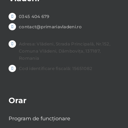
0345 404 679
contact@primariavladeni.ro
Adresa: Vlădeni, Strada Principală, Nr.152,
Comuna Vlădeni, Dâmbovița, 137187,
Romania
Cod identificare fiscală: 15651082
Orar
Program de funcționare