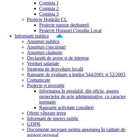
Comisia 1
Comisia 2
Comisia 3
Proiecte Hotărâri CL
Proiecte supuse dezbaterii
Proiecte Hotarari Consiliu Local
Informații publice
Anunțuri publice
Anunțuri concursuri
Anunțuri căsătorie
Declarații de avere și de interese
Venituri salariale
Strategia de dezvoltare locală
Rapoarte de evaluare a legilor 544/2001 și 52/2003
Comunicate
Proiecte și investiții
Informarea în prealabil, din oficiu, asupra
proiectelor de acte administrative, cu caracter
normativ
Rapoarte activitate consilieri
Oferte vânzare teren
Informații de interes public
GDPR
Documente necesare pentru angajarea în calitate de
asistent personal