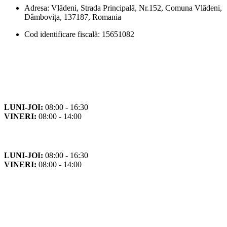
Adresa: Vlădeni, Strada Principală, Nr.152, Comuna Vlădeni,
Dâmbovița, 137187, Romania
Cod identificare fiscală: 15651082
Orar
Program de funcționare
LUNI-JOI:
08:00 - 16:30
VINERI:
08:00 - 14:00
Program cu publicul
LUNI-JOI:
08:00 - 16:30
VINERI:
08:00 - 14:00