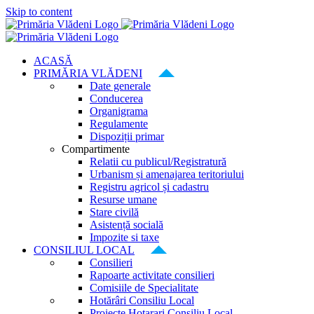
Skip to content
ACASĂ
PRIMĂRIA VLĂDENI
Date generale
Conducerea
Organigrama
Regulamente
Dispoziții primar
Compartimente
Relatii cu publicul/Registratură
Urbanism și amenajarea teritoriului
Registru agricol și cadastru
Resurse umane
Stare civilă
Asistență socială
Impozite si taxe
CONSILIUL LOCAL
Consilieri
Rapoarte activitate consilieri
Comisiile de Specialitate
Hotărâri Consiliu Local
Proiecte Hotarari Consiliu Local