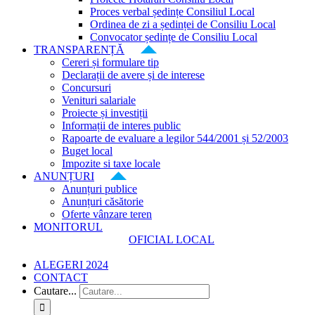
Proces verbal ședințe Consiliul Local
Ordinea de zi a ședinței de Consiliu Local
Convocator ședințe de Consiliu Local
TRANSPARENȚĂ
Cereri și formulare tip
Declarații de avere și de interese
Concursuri
Venituri salariale
Proiecte și investiții
Informații de interes public
Rapoarte de evaluare a legilor 544/2001 și 52/2003
Buget local
Impozite si taxe locale
ANUNȚURI
Anunțuri publice
Anunțuri căsătorie
Oferte vânzare teren
MONITORUL
OFICIAL LOCAL
ALEGERI 2024
CONTACT
Cautare...