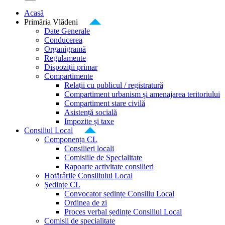
Acasă
Primăria Vlădeni
Date Generale
Conducerea
Organigramă
Regulamente
Dispoziții primar
Compartimente
Relații cu publicul / registratură
Compartiment urbanism și amenajarea teritoriului
Compartiment stare civilă
Asistență socială
Impozite și taxe
Consiliul Local
Componența CL
Consilieri locali
Comisiile de Specialitate
Rapoarte activitate consilieri
Hotărârile Consiliului Local
Ședințe CL
Convocator ședințe Consiliu Local
Ordinea de zi
Proces verbal ședințe Consiliul Local
Comisii de specialitate